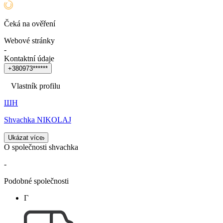
Čeká na ověření
Webové stránky
-
Kontaktní údaje
+
3
8
0
9
7
3
*
*
*
*
*
*
Vlastník profilu
ШН
Shvachka NIKOLAJ
Ukázat více
O společnosti shvachka
-
Podobné společnosti
Г