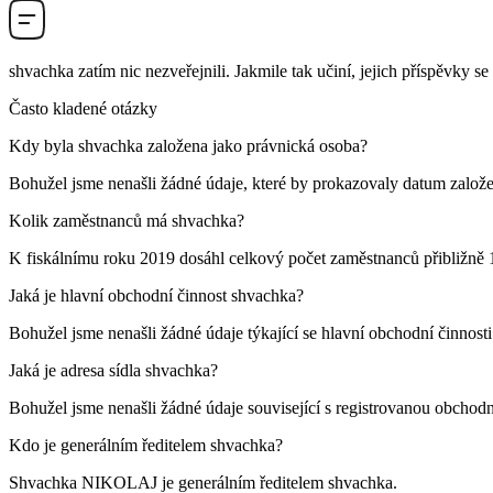
shvachka
zatím nic nezveřejnili. Jakmile tak učiní, jejich příspěvky se
Často kladené otázky
Kdy byla
shvachka
založena jako právnická osoba?
Bohužel jsme nenašli žádné údaje, které by prokazovaly datum založe
Kolik zaměstnanců má
shvachka
?
K fiskálnímu roku 2019 dosáhl celkový počet zaměstnanců přibližně
Jaká je hlavní obchodní činnost
shvachka
?
Bohužel jsme nenašli žádné údaje týkající se hlavní obchodní činnost
Jaká je adresa sídla
shvachka
?
Bohužel jsme nenašli žádné údaje související s registrovanou obchod
Kdo je generálním ředitelem
shvachka
?
Shvachka NIKOLAJ
je generálním ředitelem shvachka.