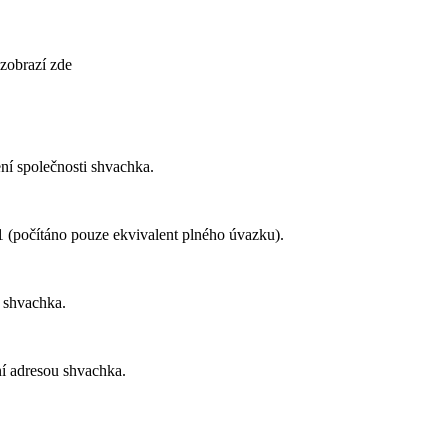
 zobrazí zde
ní společnosti
shvachka
.
1
(počítáno pouze ekvivalent plného úvazku).
i
shvachka
.
ní adresou
shvachka
.