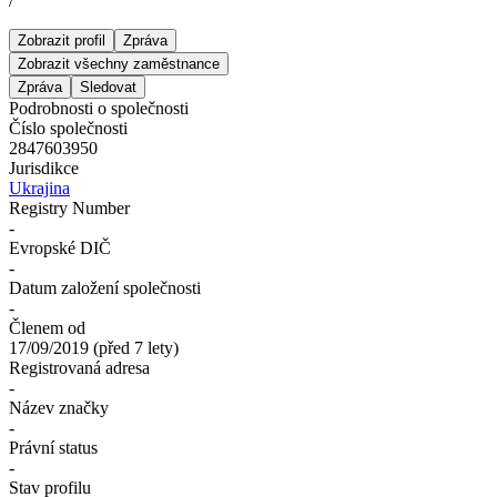
/
Zobrazit profil
Zpráva
Zobrazit všechny zaměstnance
Zpráva
Sledovat
Podrobnosti o společnosti
Číslo společnosti
2847603950
Jurisdikce
Ukrajina
Registry Number
-
Evropské DIČ
-
Datum založení společnosti
-
Členem od
17/09/2019
(
před 7 lety
)
Registrovaná adresa
-
Název značky
-
Právní status
-
Stav profilu