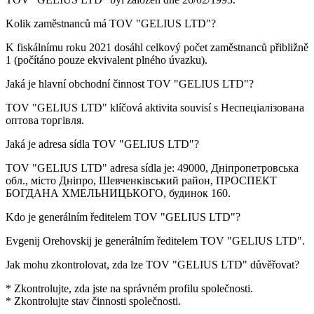
Kolik zaměstnanců má
TOV "GELIUS LTD"
?
K fiskálnímu roku 2021 dosáhl celkový počet zaměstnanců přibližně
1
(počítáno pouze ekvivalent plného úvazku).
Jaká je hlavní obchodní činnost
TOV "GELIUS LTD"
?
TOV "GELIUS LTD" klíčová aktivita souvisí s
Неспеціалізована
оптова торгівля
.
Jaká je adresa sídla
TOV "GELIUS LTD"
?
TOV "GELIUS LTD" adresa sídla je:
49000, Дніпропетровська
обл., місто Дніпро, Шевченківський район, ПРОСПЕКТ
БОГДАНА ХМЕЛЬНИЦЬКОГО, будинок 160
.
Kdo je generálním ředitelem
TOV "GELIUS LTD"
?
Evgenij Orehovskij
je generálním ředitelem TOV "GELIUS LTD".
Jak mohu zkontrolovat, zda lze
TOV "GELIUS LTD"
důvěřovat?
* Zkontrolujte, zda jste na správném profilu společnosti.
* Zkontrolujte stav činnosti společnosti.