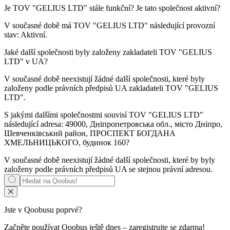
Je
TOV "GELIUS LTD"
stále funkční? Je tato společnost aktivní?
V současné době má TOV "GELIUS LTD" následující provozní
stav:
Aktivní
.
Jaké další společnosti byly založeny zakladateli
TOV "GELIUS
LTD"
v UA?
V současné době neexistují žádné další společnosti, které byly
založeny podle právních předpisů UA zakladateli
TOV "GELIUS
LTD"
.
S jakými dalšími společnostmi souvisí
TOV "GELIUS LTD"
následující adresa: 49000, Дніпропетровська обл., місто Дніпро,
Шевченківський район, ПРОСПЕКТ БОГДАНА
ХМЕЛЬНИЦЬКОГО, будинок 160?
V současné době neexistují žádné další společnosti, které by byly
založeny podle právních předpisů UA se stejnou právní adresou.
Jste v Qoobusu poprvé?
Začněte používat Qoobus ještě dnes – zaregistrujte se zdarma!