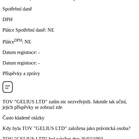
Spotřební daně
DPH
Plátce Spotřební daně
:
NE
DPH
Plátce
:
NE
Datum registrace
:
-
Datum registrace
:
-
Příspěvky a zprávy
TOV "GELIUS LTD"
zatím nic nezveřejnili. Jakmile tak učiní,
jejich příspěvky se zobrazí zde
Často kladené otázky
Kdy byla
TOV "GELIUS LTD"
založena jako právnická osoba?
TOV "GELIUS LTD" byl založen dne
26/02/1993
.