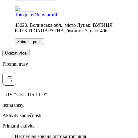
Toto je ověřený profil.
43020, Волинська обл., місто Луцьк, ВУЛИЦЯ
ЕЛЕКТРОАПАРАТНА, будинок 3, офіс 406
Zobrazit profil
Ukázat více
Firemní trasy
TOV "GELIUS LTD"
nemá trasy.
Aktivity společnosti
Primární aktivita
Неспеціалізована оптова торгівля