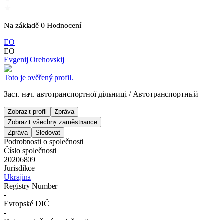
Na základě
0
Hodnocení
ЕО
ЕО
Evgenij Orehovskij
Toto je ověřený profil.
Заст. нач. автотранспортної дільниці
/
Автотранспортный
Zobrazit profil
Zpráva
Zobrazit všechny zaměstnance
Zpráva
Sledovat
Podrobnosti o společnosti
Číslo společnosti
20206809
Jurisdikce
Ukrajina
Registry Number
-
Evropské DIČ
-