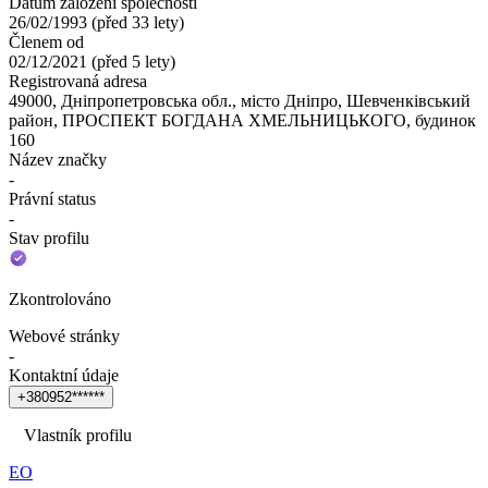
Datum založení společnosti
26/02/1993
(
před 33 lety
)
Členem od
02/12/2021
(
před 5 lety
)
Registrovaná adresa
49000, Дніпропетровська обл., місто Дніпро, Шевченківський
район, ПРОСПЕКТ БОГДАНА ХМЕЛЬНИЦЬКОГО, будинок
160
Název značky
-
Právní status
-
Stav profilu
Zkontrolováno
Webové stránky
-
Kontaktní údaje
+
3
8
0
9
5
2
*
*
*
*
*
*
Vlastník profilu
ЕО