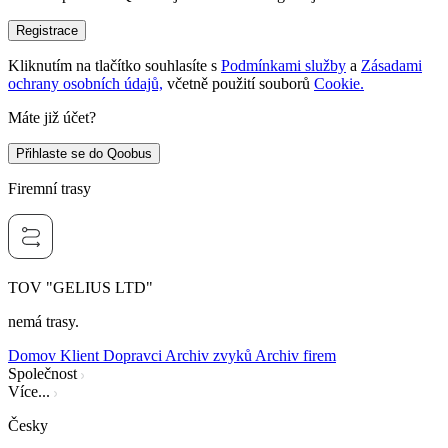
Registrace
Kliknutím na tlačítko souhlasíte s
Podmínkami služby
a
Zásadami
ochrany osobních údajů,
včetně použití souborů
Cookie.
Máte již účet?
Přihlaste se do Qoobus
Firemní trasy
TOV "GELIUS LTD"
nemá trasy.
Domov
Klient
Dopravci
Archiv zvyků
Archiv firem
Společnost
Více...
Česky