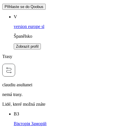
Přihlaste se do Qoobus
V
version europe sl
Španělsko
Zobrazit profil
Trasy
claudiu asultanei
nemá trasy.
Lidé, které možná znáte
ВЗ
Вікторія Заморій