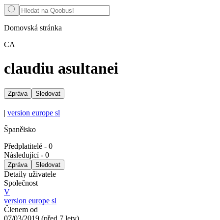
Domovská stránka
CA
claudiu asultanei
Zpráva
Sledovat
|
version europe sl
Španělsko
Předplatitelé
-
0
Následující
-
0
Zpráva
Sledovat
Detaily uživatele
Společnost
V
version europe sl
Členem od
07/03/2019
(
před 7 lety
)