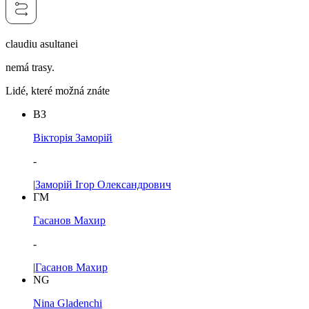
claudiu asultanei
nemá trasy.
Lidé, které možná znáte
ВЗ
Вікторія Заморій
-
|
Заморій Ігор Олександрович
ГМ
Гасанов Махир
-
|
Гасанов Махир
NG
Nina Gladenchi