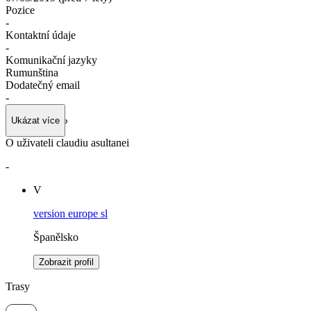
Pozice
-
Kontaktní údaje
-
Komunikační jazyky
Rumunština
Dodatečný email
-
Ukázat více
O uživateli claudiu asultanei
-
V
version europe sl
Španělsko
Zobrazit profil
Trasy