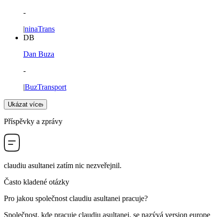
-
|
ninaTrans
DB
Dan Buza
-
|
BuzTransport
Ukázat více
Příspěvky a zprávy
claudiu asultanei
zatím nic nezveřejnil.
Často kladené otázky
Pro jakou společnost
claudiu asultanei
pracuje?
Společnost, kde pracuje claudiu asultanei, se nazývá
version europe