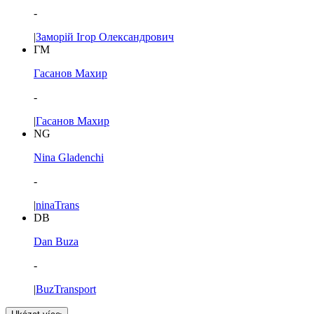
-
|
Заморій Ігор Олександрович
ГМ
Гасанов Махир
-
|
Гасанов Махир
NG
Nina Gladenchi
-
|
ninaTrans
DB
Dan Buza
-
|
BuzTransport