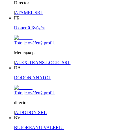
Director
|
ATAMEL SRL
ГБ
Георгий Бубуёк
Toto je ověřený profil.
Менеджер
|
ALEX-TRANS-LOGIC SRL
DA
DODON ANATOL
Toto je ověřený profil.
director
|
A.DODON SRL
BV
BUJOREANU VALERIU