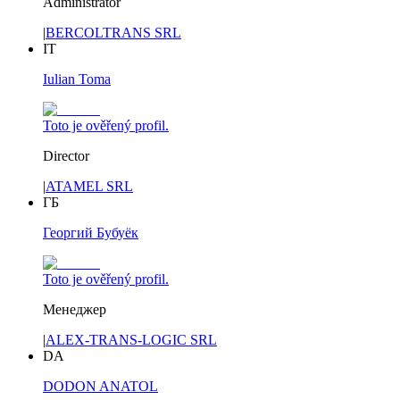
Administrator
|
BERCOLTRANS SRL
IT
Iulian Toma
Toto je ověřený profil.
Director
|
ATAMEL SRL
ГБ
Георгий Бубуёк
Toto je ověřený profil.
Менеджер
|
ALEX-TRANS-LOGIC SRL
DA
DODON ANATOL