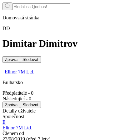
Domovská stránka
DD
Dimitar Dimitrov
Zpráva
Sledovat
|
Elinor 7M Ltd.
Bulharsko
Předplatitelé
-
0
Následující
-
0
Zpráva
Sledovat
Detaily uživatele
Společnost
E
Elinor 7M Ltd.
Členem od
23/08/2019
(
před 7 lety
)