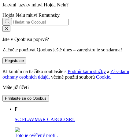
Jakými jazyky mluví
Hojda Nelu
?
Hojda Nelu mluví
Rumunsky
.
Jste v Qoobusu poprvé?
Začněte používat Qoobus ještě dnes – zaregistrujte se zdarma!
Registrace
Kliknutím na tlačítko souhlasíte s
Podmínkami služby
a
Zásadami
ochrany osobních údajů,
včetně použití souborů
Cookie.
Máte již účet?
Přihlaste se do Qoobus
F
SC FLAVMAR CARGO SRL
Toto je ověřený profil.