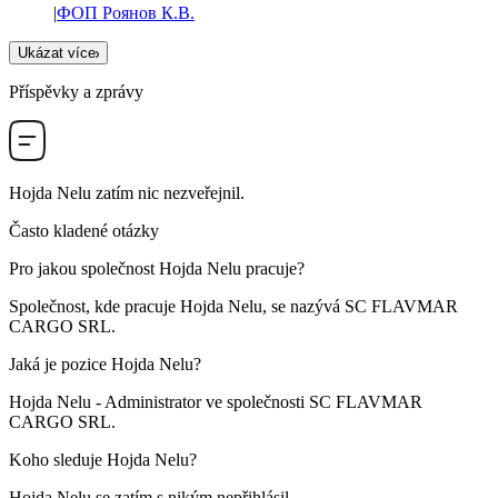
|
ФОП Роянов К.В.
Ukázat více
Příspěvky a zprávy
Hojda Nelu
zatím nic nezveřejnil.
Často kladené otázky
Pro jakou společnost
Hojda Nelu
pracuje?
Společnost, kde pracuje Hojda Nelu, se nazývá
SC FLAVMAR
CARGO SRL
.
Jaká je pozice
Hojda Nelu
?
Hojda Nelu -
Administrator
ve společnosti
SC FLAVMAR
CARGO SRL
.
Koho sleduje
Hojda Nelu
?
Hojda Nelu se zatím s nikým nepřihlásil.