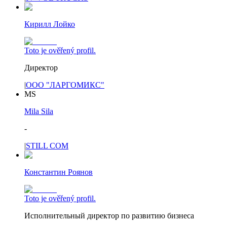
Кирилл Лойко
Toto je ověřený profil.
Директор
|
ООО "ЛАРГОМИКС"
MS
Mila Sila
-
|
STILL COM
Константин Роянов
Toto je ověřený profil.
Исполнительный директор по развитию бизнеса