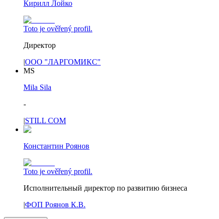
Кирилл Лойко
Toto je ověřený profil.
Директор
|
ООО "ЛАРГОМИКС"
MS
Mila Sila
-
|
STILL COM
Константин Роянов
Toto je ověřený profil.
Исполнительный директор по развитию бизнеса
|
ФОП Роянов К.В.