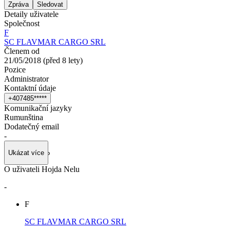
Zpráva
Sledovat
Detaily uživatele
Společnost
F
SC FLAVMAR CARGO SRL
Členem od
21/05/2018
(
před 8 lety
)
Pozice
Administrator
Kontaktní údaje
+
4
0
7
4
8
5
*
*
*
*
*
Komunikační jazyky
Rumunština
Dodatečný email
-
Ukázat více
O uživateli Hojda Nelu
-
F
SC FLAVMAR CARGO SRL