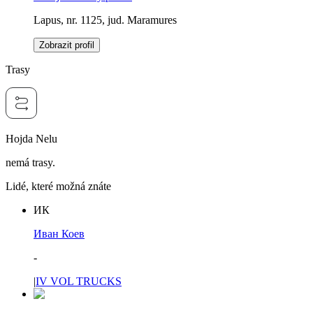
Lapus, nr. 1125, jud. Maramures
Zobrazit profil
Trasy
Hojda Nelu
nemá trasy.
Lidé, které možná znáte
ИК
Иван Коев
-
|
IV VOL TRUCKS