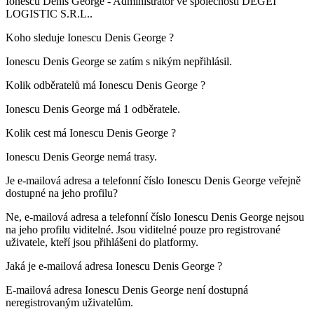
Ionescu Denis George -
Administrator
ve společnosti
DEGEI
LOGISTIC S.R.L.
.
Koho sleduje
Ionescu Denis George
?
Ionescu Denis George se zatím s nikým nepřihlásil.
Kolik odběratelů má
Ionescu Denis George
?
Ionescu Denis George má
1
odběratele.
Kolik cest má
Ionescu Denis George
?
Ionescu Denis George nemá trasy.
Je e-mailová adresa a telefonní číslo
Ionescu Denis George
veřejně
dostupné na jeho profilu?
Ne, e-mailová adresa a telefonní číslo Ionescu Denis George nejsou
na jeho profilu viditelné. Jsou viditelné pouze pro registrované
uživatele, kteří jsou přihlášeni do platformy.
Jaká je e-mailová adresa
Ionescu Denis George
?
E-mailová adresa Ionescu Denis George není dostupná
neregistrovaným uživatelům.