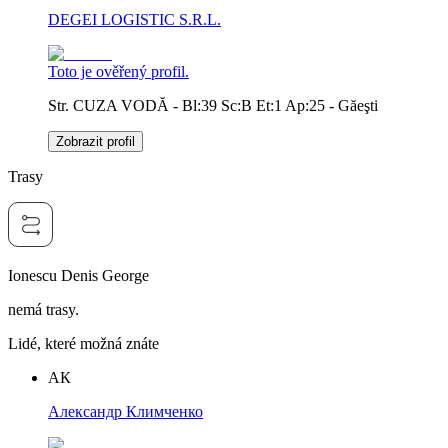
DEGEI LOGISTIC S.R.L.
Toto je ověřený profil.
Str. CUZA VODĂ - Bl:39 Sc:B Et:1 Ap:25 - Găeşti
Zobrazit profil
Trasy
Ionescu Denis George
nemá trasy.
Lidé, které možná znáte
АК
Александр Климченко