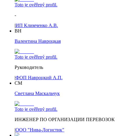
Toto je ověřený profil.
-
|
ИП Климченко А.В.
ВН
Валентина Навроцкая
Toto je ověřený profil.
Руководитель
|
ФОП Навроцкий А.П.
СМ
Светлана Маскальчук
Toto je ověřený profil.
ИНЖЕНЕР ПО ОРГАНИЗАЦИИ ПЕРЕВОЗОК
|
ООО "Нива-Логистик"