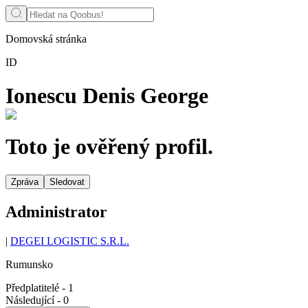
Domovská stránka
ID
Ionescu Denis George
Toto je ověřený profil.
Zpráva
Sledovat
Administrator
|
DEGEI LOGISTIC S.R.L.
Rumunsko
Předplatitelé
-
1
Následující
-
0