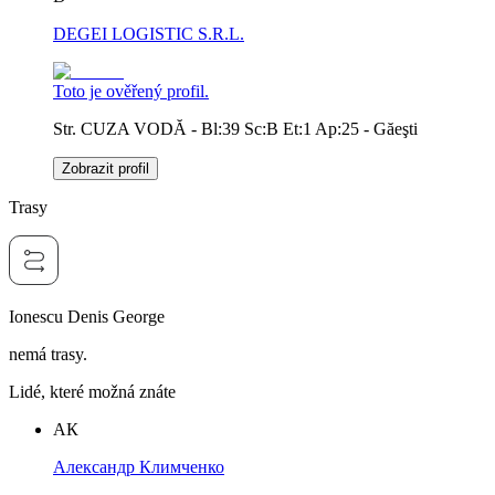
DEGEI LOGISTIC S.R.L.
Toto je ověřený profil.
Str. CUZA VODĂ - Bl:39 Sc:B Et:1 Ap:25 - Găeşti
Zobrazit profil
Trasy
Ionescu Denis George
nemá trasy.
Lidé, které možná znáte
АК
Александр Климченко