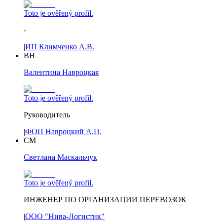
Toto je ověřený profil.
-
|
ИП Климченко А.В.
ВН
Валентина Навроцкая
Toto je ověřený profil.
Руководитель
|
ФОП Навроцкий А.П.
СМ
Светлана Маскальчук
Toto je ověřený profil.
ИНЖЕНЕР ПО ОРГАНИЗАЦИИ ПЕРЕВОЗОК
|
ООО "Нива-Логистик"