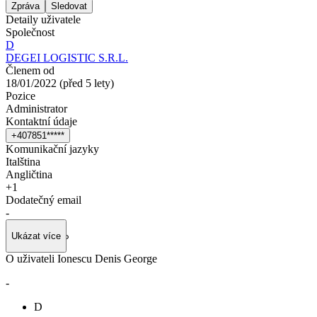
Zpráva
Sledovat
Detaily uživatele
Společnost
D
DEGEI LOGISTIC S.R.L.
Členem od
18/01/2022
(
před 5 lety
)
Pozice
Administrator
Kontaktní údaje
+
4
0
7
8
5
1
*
*
*
*
*
Komunikační jazyky
Italština
Angličtina
+
1
Dodatečný email
-
Ukázat více
O uživateli Ionescu Denis George
-
D