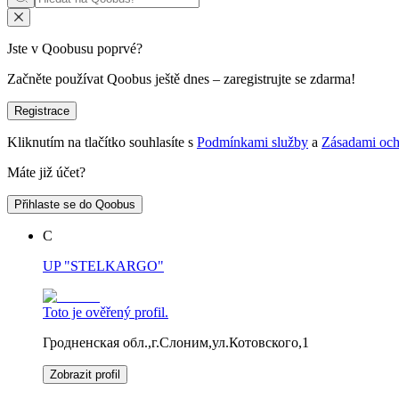
Jste v Qoobusu poprvé?
Začněte používat Qoobus ještě dnes – zaregistrujte se zdarma!
Registrace
Kliknutím na tlačítko souhlasíte s
Podmínkami služby
a
Zásadami och
Máte již účet?
Přihlaste se do Qoobus
С
UP "STELKARGO"
Toto je ověřený profil.
Гродненская обл.,г.Слоним,ул.Котовского,1
Zobrazit profil