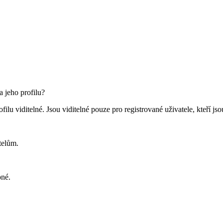
 jeho profilu?
filu viditelné. Jsou viditelné pouze pro registrované uživatele, kteří jso
telům.
pné.