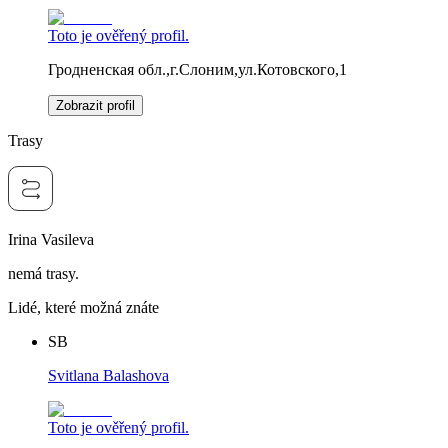
Toto je ověřený profil.
Гродненская обл.,г.Слоним,ул.Котовского,1
Zobrazit profil
Trasy
Irina Vasileva
nemá trasy.
Lidé, které možná znáte
SB
Svitlana Balashova
Toto je ověřený profil.