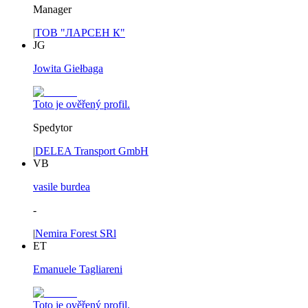
Manager
|
ТОВ "ЛАРСЕН К"
JG
Jowita Giełbaga
Toto je ověřený profil.
Spedytor
|
DELEA Transport GmbH
VB
vasile burdea
-
|
Nemira Forest SRl
ET
Emanuele Tagliareni
Toto je ověřený profil.