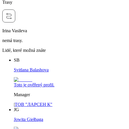
Trasy
Irina Vasileva
nemá trasy.
Lidé, které možná znáte
SB
Svitlana Balashova
Toto je ověřený profil.
Manager
|
ТОВ "ЛАРСЕН К"
JG
Jowita Giełbaga