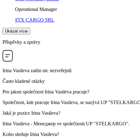
Operational Manager
|
ITX CARGO SRL
Ukázat více
Příspěvky a zprávy
Irina Vasileva
zatím nic nezveřejnil.
Často kladené otázky
Pro jakou společnost
Irina Vasileva
pracuje?
Společnost, kde pracuje Irina Vasileva, se nazývá
UP "STELKARG
Jaká je pozice
Irina Vasileva
?
Irina Vasileva -
Менеджер
ve společnosti
UP "STELKARGO"
.
Koho sleduje
Irina Vasileva
?