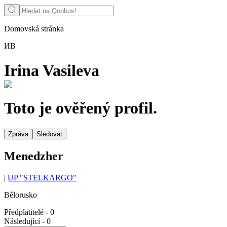
Domovská stránka
ИВ
Irina Vasileva
Toto je ověřený profil.
Zpráva
Sledovat
Menedzher
|
UP "STELKARGO"
Bělorusko
Předplatitelé
-
0
Následující
-
0