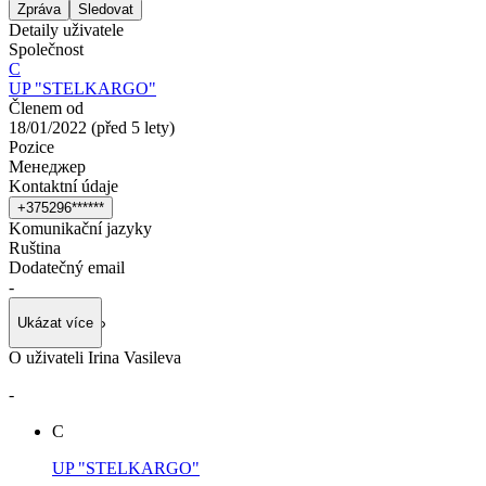
Zpráva
Sledovat
Detaily uživatele
Společnost
С
UP "STELKARGO"
Členem od
18/01/2022
(
před 5 lety
)
Pozice
Менеджер
Kontaktní údaje
+
3
7
5
2
9
6
*
*
*
*
*
*
Komunikační jazyky
Ruština
Dodatečný email
-
Ukázat více
O uživateli Irina Vasileva
-
С
UP "STELKARGO"