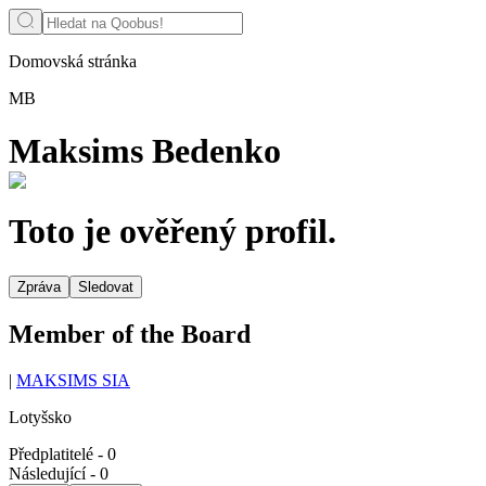
Domovská stránka
MB
Maksims Bedenko
Toto je ověřený profil.
Zpráva
Sledovat
Member of the Board
|
MAKSIMS SIA
Lotyšsko
Předplatitelé
-
0
Následující
-
0