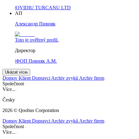
|
OVIDIU TURCANU LTD
АП
Александр Пивняк
Toto je ověřený profil.
Директор
|
ФОП Пивняк А.М.
Ukázat více
Domov
Klient
Dopravci
Archiv zvyků
Archiv firem
Společnost
Více...
Česky
2026
© Qoobus Corporation
Domov
Klient
Dopravci
Archiv zvyků
Archiv firem
Společnost
Více...