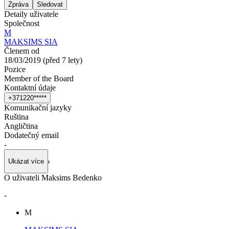
Zpráva
Sledovat
Detaily uživatele
Společnost
M
MAKSIMS SIA
Členem od
18/03/2019
(
před 7 lety
)
Pozice
Member of the Board
Kontaktní údaje
+
3
7
1
2
2
0
*
*
*
*
*
Komunikační jazyky
Ruština
Angličtina
Dodatečný email
-
Ukázat více
O uživateli Maksims Bedenko
-
M