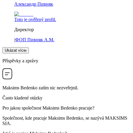
Александр Пивняк
Toto je ověřený profil.
Директор
|
ФОП Пивняк А.М.
Ukázat více
Příspěvky a zprávy
Maksims Bedenko
zatím nic nezveřejnil.
Často kladené otázky
Pro jakou společnost
Maksims Bedenko
pracuje?
Společnost, kde pracuje Maksims Bedenko, se nazývá
MAKSIMS
SIA
.