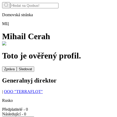
Domovská stránka
МЦ
Mihail Cerah
Toto je ověřený profil.
Zpráva
Sledovat
Generalnyj direktor
|
OOO "TERRAFLOT"
Rusko
Předplatitelé
-
0
Následující
-
0