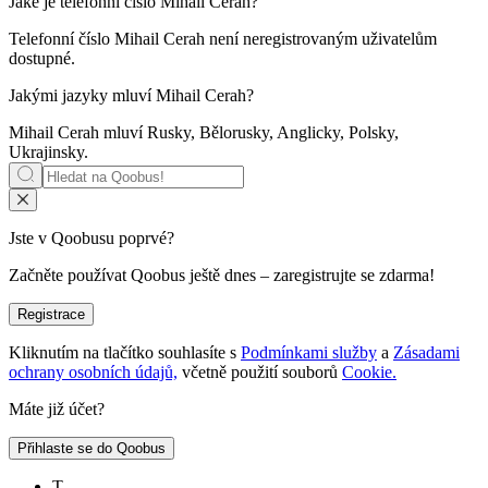
Jaké je telefonní číslo
Mihail Cerah
?
Telefonní číslo Mihail Cerah není neregistrovaným uživatelům
dostupné.
Jakými jazyky mluví
Mihail Cerah
?
Mihail Cerah mluví
Rusky, Bělorusky, Anglicky, Polsky,
Ukrajinsky
.
Jste v Qoobusu poprvé?
Začněte používat Qoobus ještě dnes – zaregistrujte se zdarma!
Registrace
Kliknutím na tlačítko souhlasíte s
Podmínkami služby
a
Zásadami
ochrany osobních údajů,
včetně použití souborů
Cookie.
Máte již účet?
Přihlaste se do Qoobus
Т