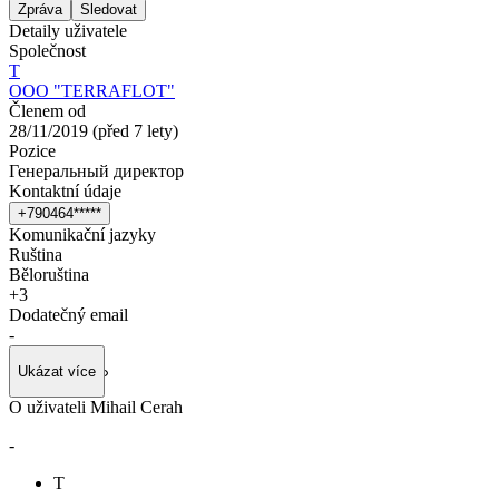
Zpráva
Sledovat
Detaily uživatele
Společnost
Т
OOO "TERRAFLOT"
Členem od
28/11/2019
(
před 7 lety
)
Pozice
Генеральный директор
Kontaktní údaje
+
7
9
0
4
6
4
*
*
*
*
*
Komunikační jazyky
Ruština
Běloruština
+
3
Dodatečný email
-
Ukázat více
O uživateli Mihail Cerah
-
Т