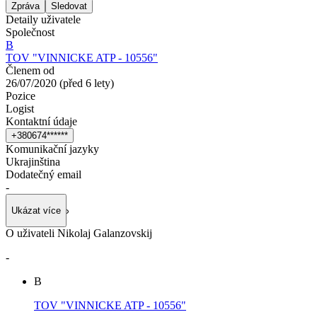
Zpráva
Sledovat
Detaily uživatele
Společnost
В
TOV "VINNICKE ATP - 10556"
Členem od
26/07/2020
(
před 6 lety
)
Pozice
Logist
Kontaktní údaje
+
3
8
0
6
7
4
*
*
*
*
*
*
Komunikační jazyky
Ukrajinština
Dodatečný email
-
Ukázat více
O uživateli Nikolaj Galanzovskij
-
В
TOV "VINNICKE ATP - 10556"