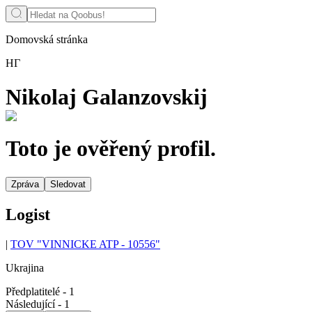
Domovská stránka
НГ
Nikolaj Galanzovskij
Toto je ověřený profil.
Zpráva
Sledovat
Logist
|
TOV "VINNICKE ATP - 10556"
Ukrajina
Předplatitelé
-
1
Následující
-
1