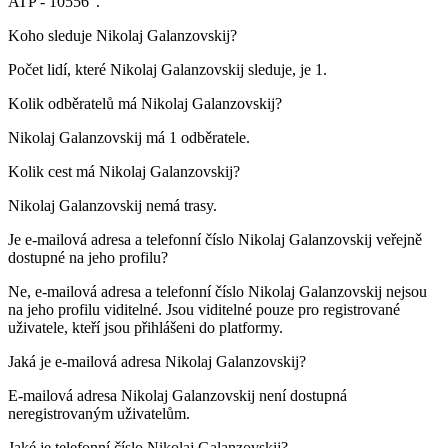
ATP -
1
0556"
.
Koho sleduje
Nikolaj Galanzovskij
?
Počet lidí, které Nikolaj Galanzovskij sleduje, je
1
.
Kolik odběratelů má
Nikolaj Galanzovskij
?
Nikolaj Galanzovskij má
1
odběratele.
Kolik cest má
Nikolaj Galanzovskij
?
Nikolaj Galanzovskij nemá trasy.
Je e-mailová adresa a telefonní číslo
Nikolaj Galanzovskij
veřejně
dostupné na jeho profilu?
Ne, e-mailová adresa a telefonní číslo Nikolaj Galanzovskij nejsou
na jeho profilu viditelné. Jsou viditelné pouze pro registrované
uživatele, kteří jsou přihlášeni do platformy.
Jaká je e-mailová adresa
Nikolaj Galanzovskij
?
E-mailová adresa Nikolaj Galanzovskij není dostupná
neregistrovaným uživatelům.
Jaké je telefonní číslo
Nikolaj Galanzovskij
?