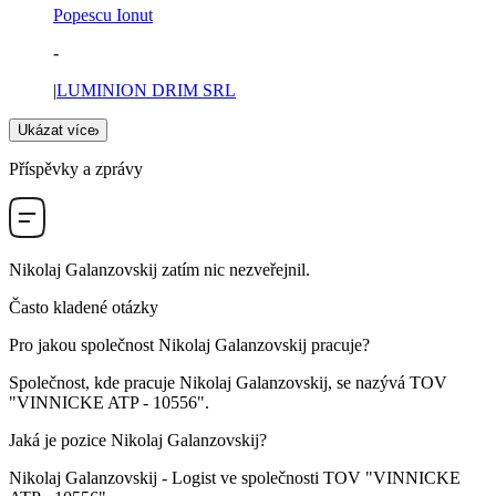
Popescu Ionut
-
|
LUMINION DRIM SRL
Ukázat více
Příspěvky a zprávy
Nikolaj Galanzovskij
zatím nic nezveřejnil.
Často kladené otázky
Pro jakou společnost
Nikolaj Galanzovskij
pracuje?
Společnost, kde pracuje Nikolaj Galanzovskij, se nazývá
TOV
"VINNICKE ATP -
1
0556"
.
Jaká je pozice
Nikolaj Galanzovskij
?
Nikolaj Galanzovskij -
Logist
ve společnosti
TOV "VINNICKE