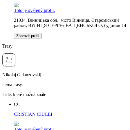
Toto je ověřený profil.
21034, Вінницька обл., місто Вінниця, Староміський
район, ВУЛИЦЯ СЕРГЕЄВА-ЦЕНСЬКОГО, будинок 14
Zobrazit profil
Trasy
Nikolaj Galanzovskij
nemá trasy.
Lidé, které možná znáte
CC
CRISTIAN CIULEI
Toto je ověřený profil.