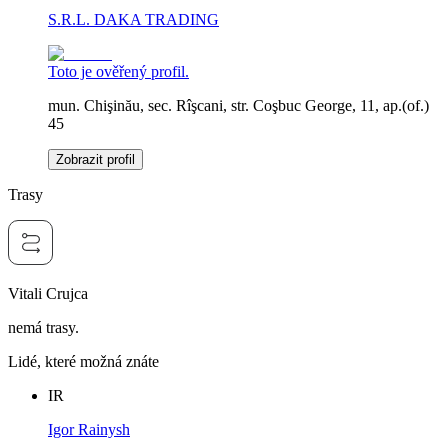
S.R.L. DAKA TRADING
Toto je ověřený profil.
mun. Chişinău, sec. Rîşcani, str. Coşbuc George, 11, ap.(of.)
45
Zobrazit profil
Trasy
Vitali Crujca
nemá trasy.
Lidé, které možná znáte
IR
Igor Rainysh