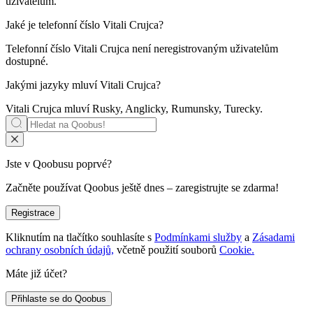
uživatelům.
Jaké je telefonní číslo
Vitali Crujca
?
Telefonní číslo Vitali Crujca není neregistrovaným uživatelům
dostupné.
Jakými jazyky mluví
Vitali Crujca
?
Vitali Crujca mluví
Rusky, Anglicky, Rumunsky, Turecky
.
Jste v Qoobusu poprvé?
Začněte používat Qoobus ještě dnes – zaregistrujte se zdarma!
Registrace
Kliknutím na tlačítko souhlasíte s
Podmínkami služby
a
Zásadami
ochrany osobních údajů,
včetně použití souborů
Cookie.
Máte již účet?
Přihlaste se do Qoobus