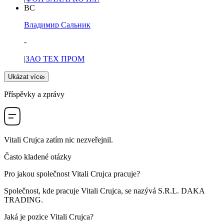
ВС
Владимир Сальник
-
|
ЗАО ТЕХ ПРОМ
Ukázat více
Příspěvky a zprávy
Vitali Crujca
zatím nic nezveřejnil.
Často kladené otázky
Pro jakou společnost
Vitali Crujca
pracuje?
Společnost, kde pracuje Vitali Crujca, se nazývá
S.R.L. DAKA
TRADING
.
Jaká je pozice
Vitali Crujca
?