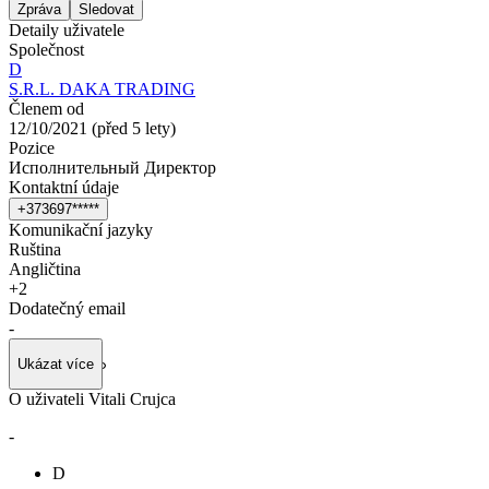
Zpráva
Sledovat
Detaily uživatele
Společnost
D
S.R.L. DAKA TRADING
Členem od
12/10/2021
(
před 5 lety
)
Pozice
Исполнительный Директор
Kontaktní údaje
+
3
7
3
6
9
7
*
*
*
*
*
Komunikační jazyky
Ruština
Angličtina
+
2
Dodatečný email
-
Ukázat více
O uživateli Vitali Crujca
-
D