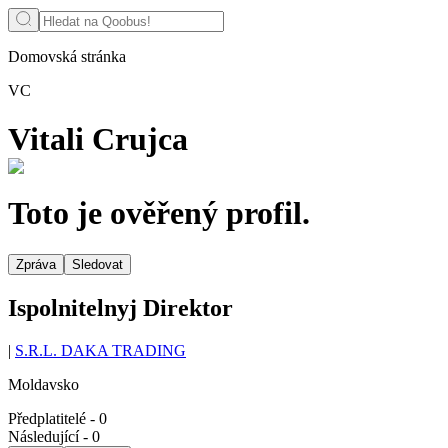
Domovská stránka
VC
Vitali Crujca
Toto je ověřený profil.
Zpráva
Sledovat
Ispolnitelnyj Direktor
|
S.R.L. DAKA TRADING
Moldavsko
Předplatitelé
-
0
Následující
-
0