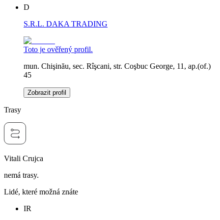
D
S.R.L. DAKA TRADING
Toto je ověřený profil.
mun. Chişinău, sec. Rîşcani, str. Coşbuc George, 11, ap.(of.)
45
Zobrazit profil
Trasy
Vitali Crujca
nemá trasy.
Lidé, které možná znáte
IR