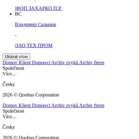
|
ФОП ЗАХАРКО П.Р.
ВС
Владимир Сальник
-
|
ЗАО ТЕХ ПРОМ
Ukázat více
Domov
Klient
Dopravci
Archiv zvyků
Archiv firem
Společnost
Více...
Česky
2026
© Qoobus Corporation
Domov
Klient
Dopravci
Archiv zvyků
Archiv firem
Společnost
Více...
Česky
2026
© Qoobus Corporation