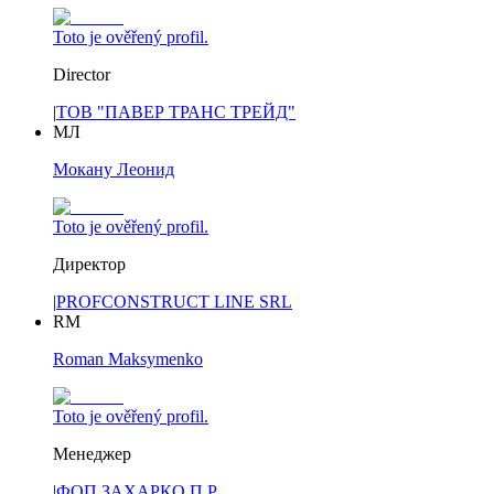
Toto je ověřený profil.
Director
|
ТОВ "ПАВЕР ТРАНС ТРЕЙД"
МЛ
Мокану Леонид
Toto je ověřený profil.
Директор
|
PROFCONSTRUCT LINE SRL
RM
Roman Maksymenko
Toto je ověřený profil.
Менеджер
|
ФОП ЗАХАРКО П.Р.