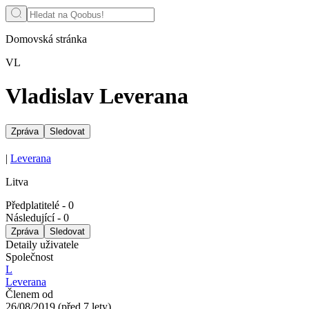
Domovská stránka
VL
Vladislav Leverana
Zpráva
Sledovat
|
Leverana
Litva
Předplatitelé
-
0
Následující
-
0
Zpráva
Sledovat
Detaily uživatele
Společnost
L
Leverana
Členem od
26/08/2019
(
před 7 lety
)