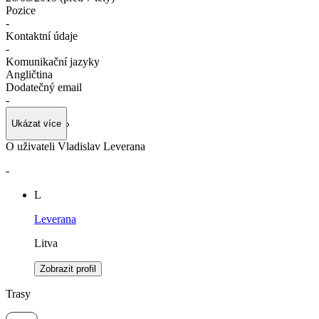
Pozice
-
Kontaktní údaje
-
Komunikační jazyky
Angličtina
Dodatečný email
-
Ukázat více
O uživateli Vladislav Leverana
-
L
Leverana
Litva
Zobrazit profil
Trasy