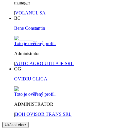
manager
|
VOLANUL SA
BC
Bene Constantin
Toto je ověřený profil.
Administrator
|
AUTO AGRO UTILAJE SRL
OG
OVIDIU GLIGA
Toto je ověřený profil.
ADMINISTRATOR
|
BOH OVISOR TRANS SRL
Ukázat více