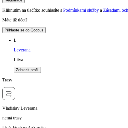
Registrace
Kliknutím na tlačítko souhlasíte s
Podmínkami služby
a
Zásadami och
Máte již účet?
Přihlaste se do Qoobus
L
Leverana
Litva
Zobrazit profil
Trasy
Vladislav Leverana
nemá trasy.
Lidé, které možná znáte