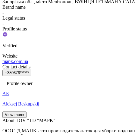
Запорізька обл., місто Мелітополь, ВУЛИЦЯ ГЕТЬМАНА САГ
Brand name
-
Legal status
-
Profile status
Verified
Website
mapk.com.ua
Contact details
+
3
8
0
6
7
6
*
*
*
*
*
*
Profile owner
АБ
Aleksej Beskupskij
View more
About TOV "TD "MAPK"
ООО ТД МАПК - это производитель жаток для уборки подсолне