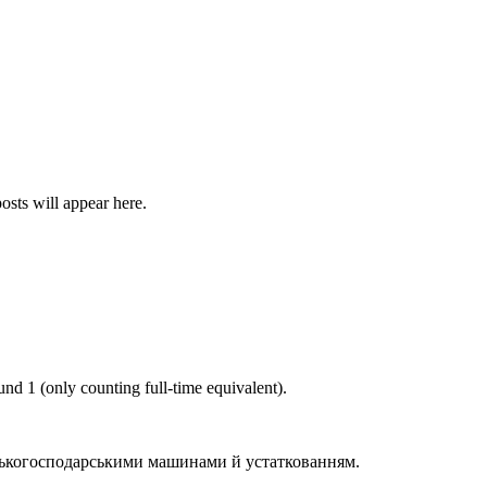
osts will appear here.
ound
1
(only counting full-time equivalent).
ьськогосподарськими машинами й устаткованням
.