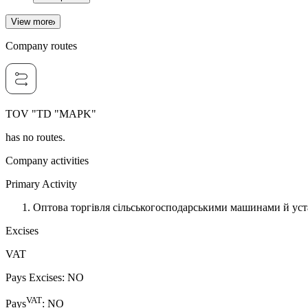
View more
Company routes
TOV "TD "MAPK"
has no routes.
Company activities
Primary Activity
Оптова торгівля сільськогосподарськими машинами й ус
Excises
VAT
Pays Excises
:
NO
VAT
Pays
:
NO