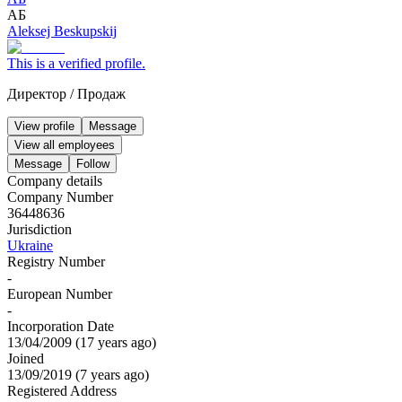
АБ
Aleksej Beskupskij
This is a verified profile.
Директор
/
Продаж
View profile
Message
View all employees
Message
Follow
Company details
Company Number
36448636
Jurisdiction
Ukraine
Registry Number
-
European Number
-
Incorporation Date
13/04/2009
(
17 years ago
)
Joined
13/09/2019
(
7 years ago
)
Registered Address