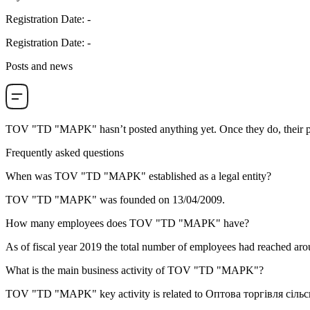
Registration Date
:
-
Registration Date
:
-
Posts and news
TOV "TD "MAPK"
hasn’t posted anything yet. Once they do, their p
Frequently asked questions
When was
TOV "TD "MAPK"
established as a legal entity?
TOV "TD "MAPK" was founded on
13/04/2009
.
How many employees does
TOV "TD "MAPK"
have?
As of fiscal year 2019 the total number of employees had reached ar
What is the main business activity of
TOV "TD "MAPK"
?
TOV "TD "MAPK" key activity is related to
Оптова торгівля сіл