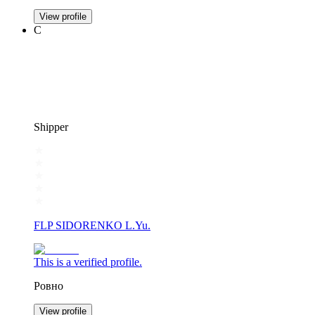
View profile
С
Shipper
FLP SIDORENKO L.Yu.
This is a verified profile.
Ровно
View profile