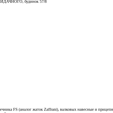
АЙДАЧНОГО, будинок 57/8
чника FS (аналог жаток Zaffrani), валковых навесные и прице