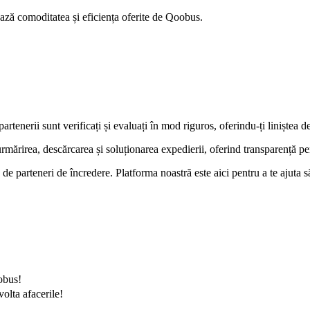
ază comoditatea și eficiența oferite de Qoobus.
rtenerii sunt verificați și evaluați în mod riguros, oferindu-ți liniștea d
ărirea, descărcarea și soluționarea expedierii, oferind transparență pen
 de parteneri de încredere. Platforma noastră este aici pentru a te ajuta să
obus!
olta afacerile!