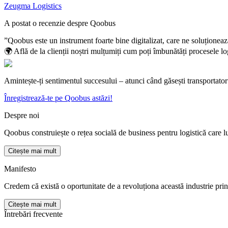
Zeugma Logistics
A postat o recenzie despre Qoobus
”Qoobus este un instrument foarte bine digitalizat, care ne soluțion
🌍
Află de la clienții noștri mulțumiți cum poți îmbunătăți procesele lo
Amintește-ți sentimentul succesului – atunci când găsești transportator
Înregistrează-te pe Qoobus astăzi!
Despre noi
Qoobus construiește o rețea socială de business pentru logistică care l
Citește mai mult
Manifesto
Credem că există o oportunitate de a revoluționa această industrie pri
Citește mai mult
Întrebări frecvente