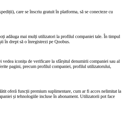
pediții), care se înscriu gratuit în platforma, să se conecteze cu
oți adăuga mai mulți utilizatori la profilul companiei tale. În timpul
ti în drept să o înregistrezi pe
Qoobus
.
ei vedea iconița de verificare la sfârșitul denumirii companiei sau al
ferite pagini, precum profilul companiei, profilul utilizatorului,
ătit oferă funcții premium suplimentare, cum ar fi acces nelimitat la
paniei și tehnologiile incluse în abonament. Utilizatorii pot face