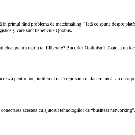
ează în primul rând problema de matchmaking.” Iată ce spune despre plat
gistice și care sunt beneficiile Qoobus.
ul ideal pentru marfa ta. Eliberare? Bucurie? Optimism? Toate la un loc?
ucrează pentru tine, indiferent dacă reprezinți o afacere mică sau o corp
n conectarea acesteia cu ajutorul tehnologiilor de “business networking”