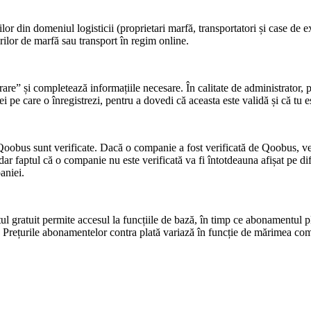
r din domeniul logisticii (proprietari marfă, transportatori și case de ex
rilor de marfă sau transport în regim online.
are” și completează informațiile necesare. În calitate de administrator, p
pe care o înregistrezi, pentru a dovedi că aceasta este validă și că tu eș
Qoobus
sunt verificate. Dacă o companie a fost verificată de
Qoobus
, v
, dar faptul că o companie nu este verificată va fi întotdeauna afișat pe di
aniei.
l gratuit permite accesul la funcțiile de bază, în timp ce abonamentul pl
”. Prețurile abonamentelor contra plată variază în funcție de mărimea com