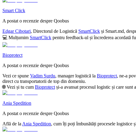
Smart Click
A postat o recenzie despre Qoobus
Edgar Cibotari
, Directorul de Logistică
SmartClick
și
Smart.md
, des
💻
Mulțumim
SmartClick
pentru feedback-ul și încrederea acordată f
Bioprotect
A postat o recenzie despre Qoobus
Vezi ce spune
Vadim Surdu
, manager logistică la
Bioprotect
, ne-a pov
direct cu transportatorii de top din domeniu.
🌐
Vezi și tu cum
Bioprotect
și-a avansat procesul logistic și care sunt
Ania Spedition
A postat o recenzie despre Qoobus
Află de la
Ania Spedition
, cum îți poți îmbunătăți procesele logistice 