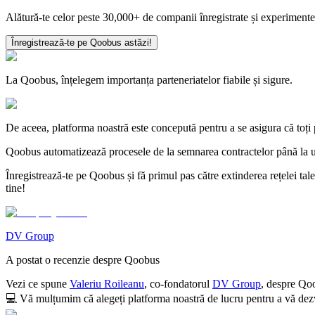
Alătură-te celor peste 30,000+ de companii înregistrate și experimente
Înregistrează-te pe Qoobus astăzi!
La Qoobus, înțelegem importanța parteneriatelor fiabile și sigure.
De aceea, platforma noastră este concepută pentru a se asigura că toți pa
Qoobus automatizează procesele de la semnarea contractelor până la urm
Înregistrează-te pe Qoobus și fă primul pas către extinderea rețelei tale
tine!
DV Group
A postat o recenzie despre Qoobus
Vezi ce spune
Valeriu Roileanu
, co-fondatorul
DV Group
, despre Qo
💻
Vă mulțumim că alegeți platforma noastră de lucru pentru a vă dezv