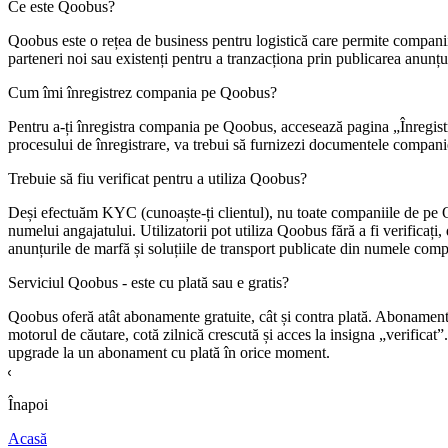
Ce este
Qoobus
?
Qoobus
este o rețea de business pentru logistică care permite companiilo
parteneri noi sau existenți pentru a tranzacționa prin publicarea anunțu
Cum îmi înregistrez compania pe
Qoobus
?
Pentru a-ți înregistra compania pe
Qoobus
, accesează pagina „Înregistr
procesului de înregistrare, va trebui să furnizezi documentele companiei 
Trebuie să fiu verificat pentru a utiliza
Qoobus
?
Deși efectuăm KYC (cunoaște-ți clientul), nu toate companiile de pe
numelui angajatului. Utilizatorii pot utiliza
Qoobus
fără a fi verificați
anunțurile de marfă și soluțiile de transport publicate din numele comp
Serviciul
Qoobus
- este cu plată sau e gratis?
Qoobus
oferă atât abonamente gratuite, cât și contra plată. Abonamentu
motorul de căutare, cotă zilnică crescută și acces la insigna „verificat
upgrade la un abonament cu plată în orice moment.
Înapoi
Acasă