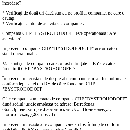
încredere?
* Verificați de două ori dacă sunteți pe profilul companiei pe care o
căutați.
* Verificați statutul de activitate a companiei.
Compania
CHP "BYSTROHODOFF"
este operațională? Are
activitate?
În prezent, compania CHP "BYSTROHODOFF" are următorul
statut operațional:
-
.
Mai sunt și alte companii care au fost înființate în BY de către
fondatorii
CHP "BYSTROHODOFF"
?
În prezent, nu există date despre alte companii care au fost înființate
conform legislației din BY de către fondatorii
CHP
"BYSTROHODOFF"
.
Câte companii sunt legate de compania
CHP "BYSTROHODOFF"
după sediul juridic amplasat pe adresa: Витебская
обл.,Оршанский р-н,Бабиничский с/с,д. Понизовье,ул.
Понизовская, д.88, пом. 1?
În prezent, nu există alte companii care au fost înființate conform
legislației din BY cu aceeași adresă juridică.