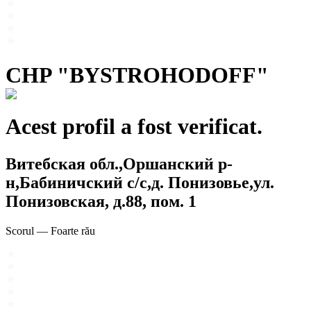
CHP "BYSTROHODOFF"
Acest profil a fost verificat.
Витебская обл.,Оршанский р-
н,Бабиничский с/с,д. Понизовье,ул.
Понизовская, д.88, пом. 1
Scorul
—
Foarte rău