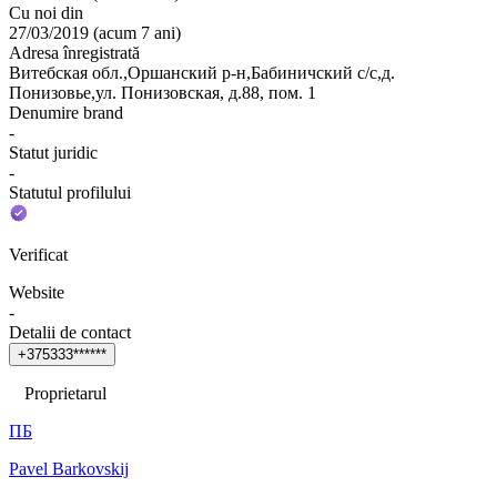
Cu noi din
27/03/2019
(
acum 7 ani
)
Adresa înregistrată
Витебская обл.,Оршанский р-н,Бабиничский с/с,д.
Понизовье,ул. Понизовская, д.88, пом. 1
Denumire brand
-
Statut juridic
-
Statutul profilului
Verificat
Website
-
Detalii de contact
+
3
7
5
3
3
3
*
*
*
*
*
*
Proprietarul
ПБ
Pavel Barkovskij