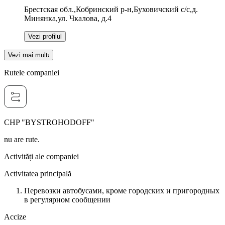
Брестская обл.,Кобринский р-н,Буховичский с/с,д.
Минянка,ул. Чкалова, д.4
Vezi profilul
Vezi mai mult
Rutele companiei
CHP "BYSTROHODOFF"
nu are rute.
Activități ale companiei
Activitatea principală
Перевозки автобусами, кроме городских и пригородных
в регулярном сообщении
Accize