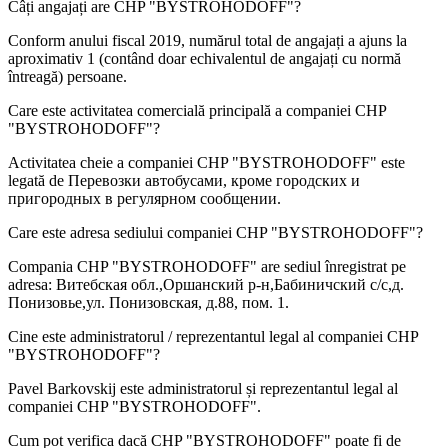
Câți angajați are
CHP "BYSTROHODOFF"
?
Conform anului fiscal 2019, numărul total de angajați a ajuns la
aproximativ
1
(contând doar echivalentul de angajați cu normă
întreagă) persoane.
Care este activitatea comercială principală a companiei
CHP
"BYSTROHODOFF"
?
Activitatea cheie a companiei CHP "BYSTROHODOFF" este
legată de
Перевозки автобусами, кроме городских и
пригородных в регулярном сообщении
.
Care este adresa sediului companiei
CHP "BYSTROHODOFF"
?
Compania CHP "BYSTROHODOFF" are sediul înregistrat pe
adresa:
Витебская обл.,Оршанский р-н,Бабиничский с/с,д.
Понизовье,ул. Понизовская, д.88, пом. 1
.
Cine este administratorul / reprezentantul legal al companiei
CHP
"BYSTROHODOFF"
?
Pavel Barkovskij
este administratorul și reprezentantul legal al
companiei CHP "BYSTROHODOFF".
Cum pot verifica dacă
CHP "BYSTROHODOFF"
poate fi de