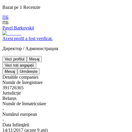
Bazat pe
1
Recenzie
ПБ
ПБ
Pavel Barkovskij
Acest profil a fost verificat.
Директор
/
Администрация
Vezi profilul
Mesaj
Vezi toți angajații
Mesaj
Urmărește
Detaliile companiei
Număr de înregistrare
391726365
Jurisdicție
Belarus
Număr de înmatriculare
-
Numărul european
-
Data înfiinţării
14/11/2017
(
acum 9 ani
)