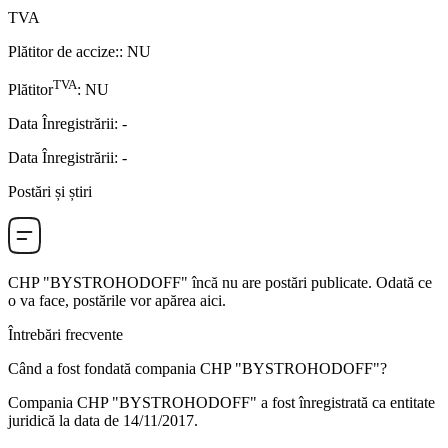
TVA
Plătitor de accize:
:
NU
TVA
Plătitor
:
NU
Data Înregistrării
:
-
Data Înregistrării
:
-
Postări și știri
CHP "BYSTROHODOFF"
încă nu are postări publicate. Odată ce
o va face, postările vor apărea aici.
Întrebări frecvente
Când a fost fondată compania
CHP "BYSTROHODOFF"
?
Compania CHP "BYSTROHODOFF" a fost înregistrată ca entitate
juridică la data de
14/11/2017
.