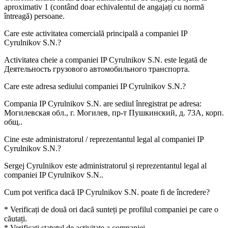
aproximativ
1
(contând doar echivalentul de angajați cu normă
întreagă) persoane.
Care este activitatea comercială principală a companiei
IP
Cyrulnikov S.N.
?
Activitatea cheie a companiei IP Cyrulnikov S.N. este legată de
Деятельность грузового автомобильного транспорта
.
Care este adresa sediului companiei
IP Cyrulnikov S.N.
?
Compania IP Cyrulnikov S.N. are sediul înregistrat pe adresa:
Могилевская обл., г. Могилев, пр-т Пушкинский, д. 73А, корп.
общ.
.
Cine este administratorul / reprezentantul legal al companiei
IP
Cyrulnikov S.N.
?
Sergej Cyrulnikov
este administratorul și reprezentantul legal al
companiei IP Cyrulnikov S.N..
Cum pot verifica dacă
IP Cyrulnikov S.N.
poate fi de încredere?
* Verificați de două ori dacă sunteți pe profilul companiei pe care o
căutați.
* Verificați statutul de activitate a companiei.