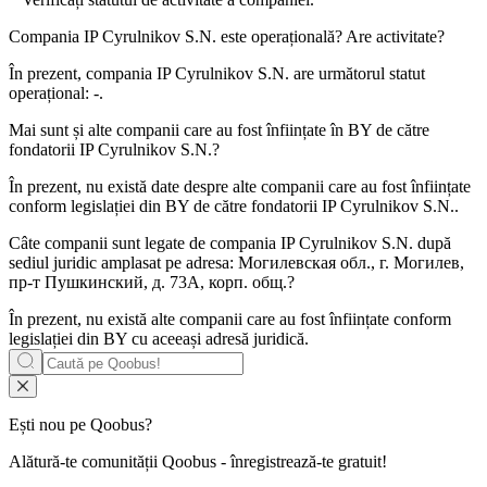
Compania
IP Cyrulnikov S.N.
este operațională? Are activitate?
În prezent, compania IP Cyrulnikov S.N. are următorul statut
operațional:
-
.
Mai sunt și alte companii care au fost înființate în BY de către
fondatorii
IP Cyrulnikov S.N.
?
În prezent, nu există date despre alte companii care au fost înființate
conform legislației din BY de către fondatorii
IP Cyrulnikov S.N.
.
Câte companii sunt legate de compania
IP Cyrulnikov S.N.
după
sediul juridic amplasat pe adresa: Могилевская обл., г. Могилев,
пр-т Пушкинский, д. 73А, корп. общ.?
În prezent, nu există alte companii care au fost înființate conform
legislației din BY cu aceeași adresă juridică.
Ești nou pe Qoobus?
Alătură-te comunității Qoobus - înregistrează-te gratuit!