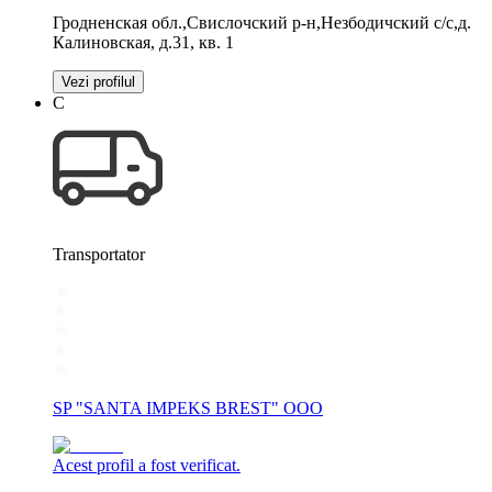
Гродненская обл.,Свислочский р-н,Незбодичский с/с,д.
Калиновская, д.31, кв. 1
Vezi profilul
С
Transportator
SP "SANTA IMPEKS BREST" OOO
Acest profil a fost verificat.