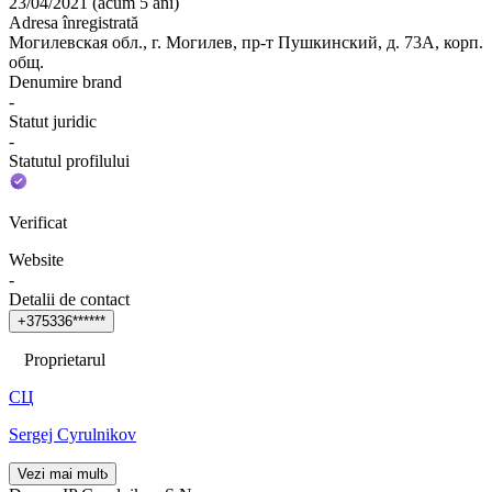
23/04/2021
(
acum 5 ani
)
Adresa înregistrată
Могилевская обл., г. Могилев, пр-т Пушкинский, д. 73А, корп.
общ.
Denumire brand
-
Statut juridic
-
Statutul profilului
Verificat
Website
-
Detalii de contact
+
3
7
5
3
3
6
*
*
*
*
*
*
Proprietarul
СЦ
Sergej Cyrulnikov
Vezi mai mult