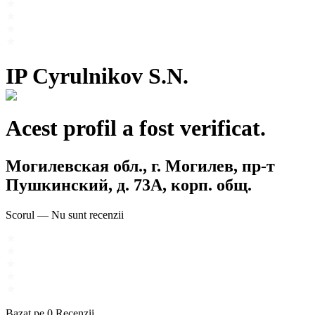
IP Cyrulnikov S.N.
Acest profil a fost verificat.
Могилевская обл., г. Могилев, пр-т
Пушкинский, д. 73А, корп. общ.
Scorul
—
Nu sunt recenzii
Bazat pe
0
Recenzii