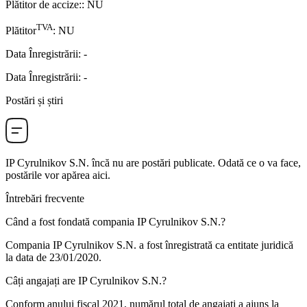
Plătitor de accize:
:
NU
TVA
Plătitor
:
NU
Data Înregistrării
:
-
Data Înregistrării
:
-
Postări și știri
IP Cyrulnikov S.N.
încă nu are postări publicate. Odată ce o va face,
postările vor apărea aici.
Întrebări frecvente
Când a fost fondată compania
IP Cyrulnikov S.N.
?
Compania IP Cyrulnikov S.N. a fost înregistrată ca entitate juridică
la data de
23/01/2020
.
Câți angajați are
IP Cyrulnikov S.N.
?
Conform anului fiscal 2021, numărul total de angajați a ajuns la