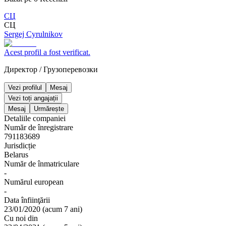
СЦ
СЦ
Sergej Cyrulnikov
Acest profil a fost verificat.
Директор
/
Грузоперевозки
Vezi profilul
Mesaj
Vezi toți angajații
Mesaj
Urmărește
Detaliile companiei
Număr de înregistrare
791183689
Jurisdicție
Belarus
Număr de înmatriculare
-
Numărul european
-
Data înfiinţării
23/01/2020
(
acum 7 ani
)
Cu noi din