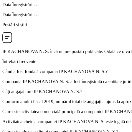
Data Înregistrării
:
-
Data Înregistrării
:
-
Postări și știri
IP KACHANOVA N. S.
încă nu are postări publicate. Odată ce o va f
Întrebări frecvente
Când a fost fondată compania
IP KACHANOVA N. S.
?
Compania IP KACHANOVA N. S. a fost înregistrată ca entitate juridi
Câți angajați are
IP KACHANOVA N. S.
?
Conform anului fiscal 2019, numărul total de angajați a ajuns la apro
Care este activitatea comercială principală a companiei
IP KACHANO
Activitatea cheie a companiei IP KACHANOVA N. S. este legată de
Care este adresa sediului companiei
IP KACHANOVA N. S.
?