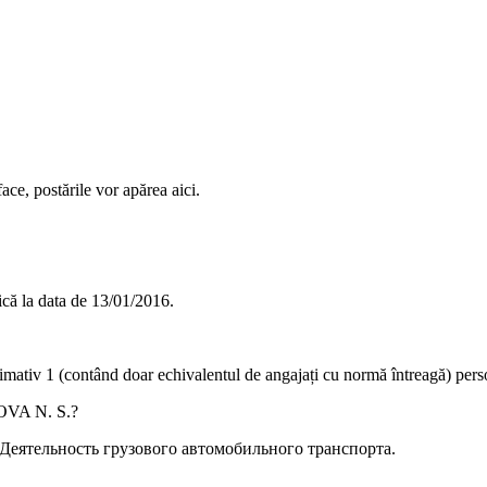
ace, postările vor apărea aici.
că la data de
13/01/2016
.
ximativ
1
(contând doar echivalentul de angajați cu normă întreagă) pers
VA N. S.
?
Деятельность грузового автомобильного транспорта
.