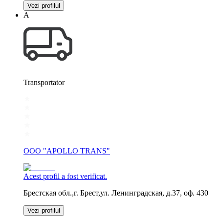
Vezi profilul
А
Transportator
OOO "APOLLO TRANS"
Acest profil a fost verificat.
Брестская обл.,г. Брест,ул. Ленинградская, д.37, оф. 430
Vezi profilul