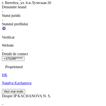
г. Витебск, ул. 6-я Луческая 20
Denumire brand
-
Statut juridic
-
Statutul profilului
Verificat
Website
-
Detalii de contact
+
3
7
5
2
9
8
*
*
*
*
*
*
Proprietarul
НК
Natalya Kachanova
Vezi mai mult
Despre IP KACHANOVA N. S.
-