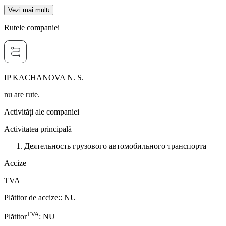
Vezi mai mult
Rutele companiei
IP KACHANOVA N. S.
nu are rute.
Activități ale companiei
Activitatea principală
Деятельность грузового автомобильного транспорта
Accize
TVA
Plătitor de accize:
:
NU
TVA
Plătitor
:
NU