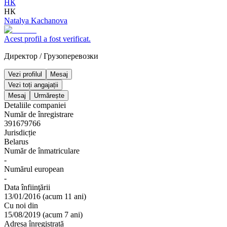
НК
НК
Natalya Kachanova
Acest profil a fost verificat.
Директор
/
Грузоперевозки
Vezi profilul
Mesaj
Vezi toți angajații
Mesaj
Urmărește
Detaliile companiei
Număr de înregistrare
391679766
Jurisdicție
Belarus
Număr de înmatriculare
-
Numărul european
-
Data înfiinţării
13/01/2016
(
acum 11 ani
)
Cu noi din
15/08/2019
(
acum 7 ani
)
Adresa înregistrată