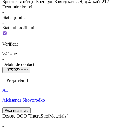
Брестская обл.,г. Брест,ул. Заводская 2-Я, д.4, каб. 212
Denumire brand
-
Statut juridic
-
Statutul profilului
Verificat
Website
-
Detalii de contact
+
3
7
5
2
9
5
*
*
*
*
*
*
Proprietarul
АС
Aleksandr Skovorodko
Vezi mai mult
Despre OOO "InteraStrojMaterialy"
-