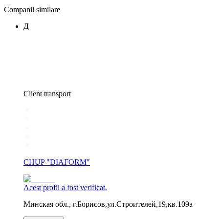
Companii similare
Д
Client transport
CHUP "DIAFORM"
Acest profil a fost verificat.
Минская обл., г.Борисов,ул.Строителей,19,кв.109а