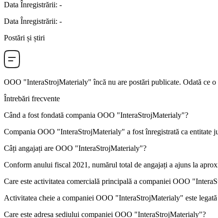
Data Înregistrării
:
-
Data Înregistrării
:
-
Postări și știri
OOO "InteraStrojMaterialy"
încă nu are postări publicate. Odată ce o 
Întrebări frecvente
Când a fost fondată compania
OOO "InteraStrojMaterialy"
?
Compania OOO "InteraStrojMaterialy" a fost înregistrată ca entitate ju
Câți angajați are
OOO "InteraStrojMaterialy"
?
Conform anului fiscal 2021, numărul total de angajați a ajuns la apro
Care este activitatea comercială principală a companiei
OOO "InteraSt
Activitatea cheie a companiei OOO "InteraStrojMaterialy" este legat
Care este adresa sediului companiei
OOO "InteraStrojMaterialy"
?