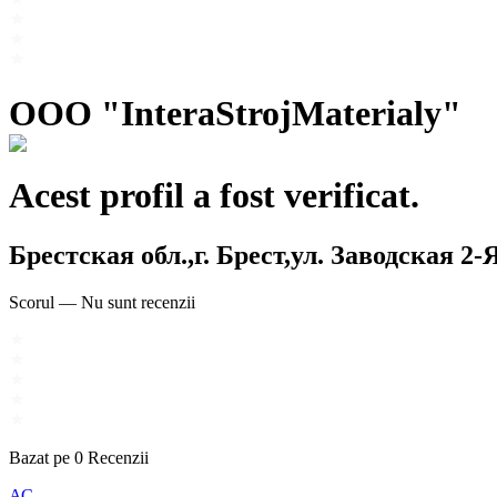
OOO "InteraStrojMaterialy"
Acest profil a fost verificat.
Брестская обл.,г. Брест,ул. Заводская 2-Я,
Scorul
—
Nu sunt recenzii
Bazat pe
0
Recenzii
АС