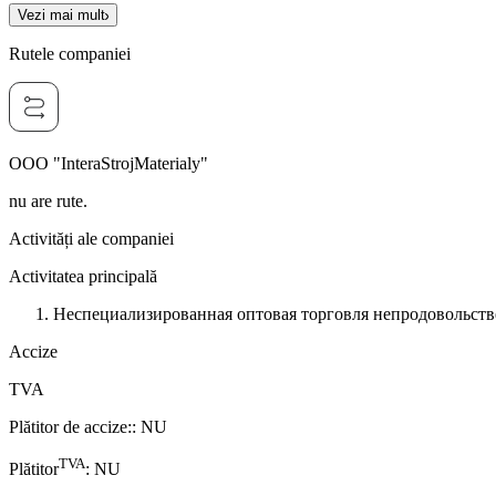
Vezi mai mult
Rutele companiei
OOO "InteraStrojMaterialy"
nu are rute.
Activități ale companiei
Activitatea principală
Неспециализированная оптовая торговля непродовольст
Accize
TVA
Plătitor de accize:
:
NU
TVA
Plătitor
:
NU