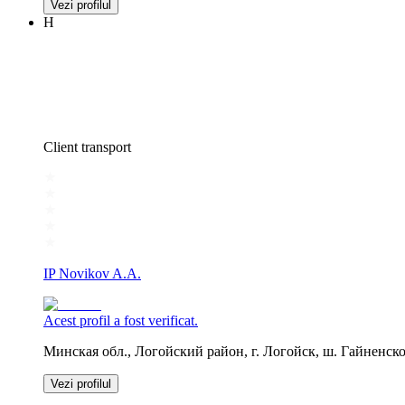
Vezi profilul
Н
Client transport
IP Novikov A.A.
Acest profil a fost verificat.
Минская обл., Логойский район, г. Логойск, ш. Гайненское,
Vezi profilul