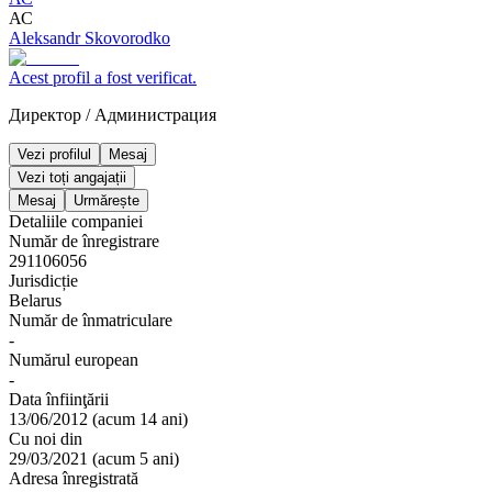
АС
Aleksandr Skovorodko
Acest profil a fost verificat.
Директор
/
Администрация
Vezi profilul
Mesaj
Vezi toți angajații
Mesaj
Urmărește
Detaliile companiei
Număr de înregistrare
291106056
Jurisdicție
Belarus
Număr de înmatriculare
-
Numărul european
-
Data înfiinţării
13/06/2012
(
acum 14 ani
)
Cu noi din
29/03/2021
(
acum 5 ani
)
Adresa înregistrată