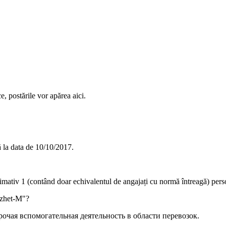
e, postările vor apărea aici.
 la data de
10/10/2017
.
ximativ
1
(contând doar echivalentul de angajați cu normă întreagă) pers
zhet-M"
?
очая вспомогательная деятельность в области перевозок
.