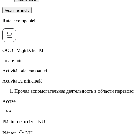
Vezi mai mult
Rutele companiei
OOO "MajtiDzhet-M"
nu are rute.
Activități ale companiei
Activitatea principală
Прочая вспомогательная деятельность в области перевозо
Accize
TVA
Plătitor de accize:
:
NU
TVA
Plătitor
:
NU