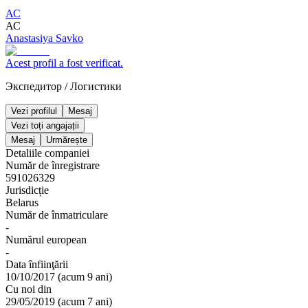
АС
АС
Anastasiya Savko
Acest profil a fost verificat.
Экспедитор
/
Логистики
Vezi profilul
Mesaj
Vezi toți angajații
Mesaj
Urmărește
Detaliile companiei
Număr de înregistrare
591026329
Jurisdicție
Belarus
Număr de înmatriculare
-
Numărul european
-
Data înfiinţării
10/10/2017
(
acum 9 ani
)
Cu noi din
29/05/2019
(
acum 7 ani
)