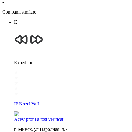
-
Companii similare
К
Expeditor
IP Kozel Ya.I.
Acest profil a fost verificat.
г. Минск, ул.Народная, д.7