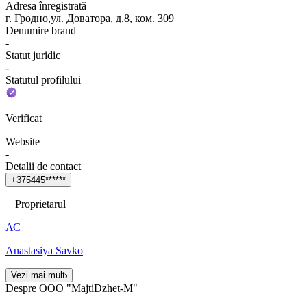
Adresa înregistrată
г. Гродно,ул. Доватора, д.8, ком. 309
Denumire brand
-
Statut juridic
-
Statutul profilului
Verificat
Website
-
Detalii de contact
+
3
7
5
4
4
5
*
*
*
*
*
*
Proprietarul
АС
Anastasiya Savko
Vezi mai mult
Despre OOO "MajtiDzhet-M"