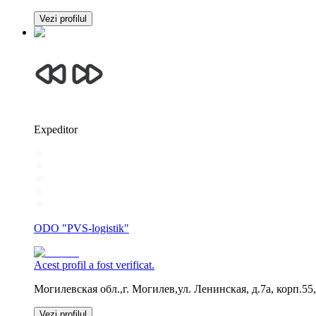
Vezi profilul
Expeditor
ODO "PVS-logistik"
Acest profil a fost verificat.
Могилевская обл.,г. Могилев,ул. Ленинская, д.7а, корп.55,
Vezi profilul