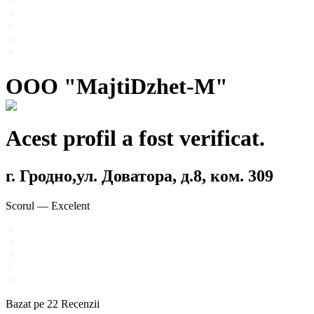
OOO "MajtiDzhet-M"
Acest profil a fost verificat.
г. Гродно,ул. Доватора, д.8, ком. 309
Scorul
—
Excelent
Bazat pe
22
Recenzii