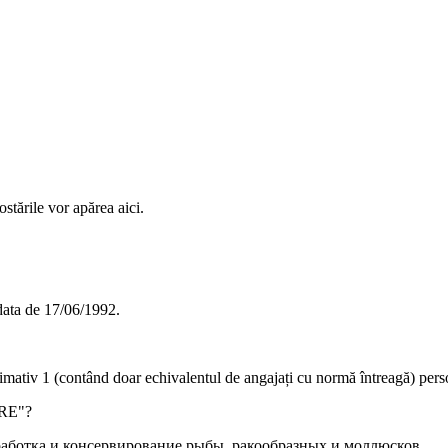
stările vor apărea aici.
data de
17/06/1992
.
ximativ
1
(contând doar echivalentul de angajați cu normă întreagă) pers
RE"
?
аботка и консервирование рыбы, ракообразных и моллюсков
.