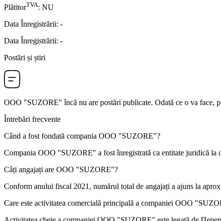
TVA
Plătitor
:
NU
Data Înregistrării
:
-
Data Înregistrării
:
-
Postări și știri
OOO "SUZORE"
încă nu are postări publicate. Odată ce o va face, po
Întrebări frecvente
Când a fost fondată compania
OOO "SUZORE"
?
Compania OOO "SUZORE" a fost înregistrată ca entitate juridică la 
Câți angajați are
OOO "SUZORE"
?
Conform anului fiscal 2021, numărul total de angajați a ajuns la apro
Care este activitatea comercială principală a companiei
OOO "SUZO
Activitatea cheie a companiei OOO "SUZORE" este legată de
Перер