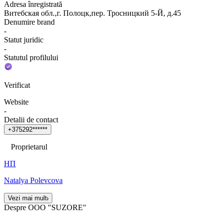
Adresa înregistrată
Витебская обл.,г. Полоцк,пер. Тросницкий 5-Й, д.45
Denumire brand
-
Statut juridic
-
Statutul profilului
Verificat
Website
-
Detalii de contact
+
3
7
5
2
9
2
*
*
*
*
*
*
Proprietarul
НП
Natalya Polevcova
Vezi mai mult
Despre OOO "SUZORE"