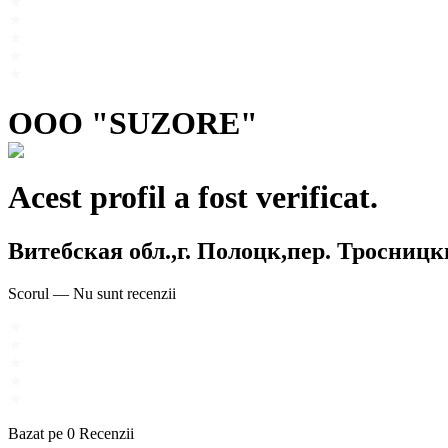
OOO "SUZORE"
Acest profil a fost verificat.
Витебская обл.,г. Полоцк,пер. Тросницки
Scorul
—
Nu sunt recenzii
Bazat pe
0
Recenzii