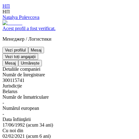
НП
НП
Natalya Polevcova
Acest profil a fost verificat.
Менеджер
/
Логистики
Vezi profilul
Mesaj
Vezi toți angajații
Mesaj
Urmărește
Detaliile companiei
Număr de înregistrare
300115741
Jurisdicție
Belarus
Număr de înmatriculare
-
Numărul european
-
Data înfiinţării
17/06/1992
(
acum 34 ani
)
Cu noi din
02/02/2021
(
acum 6 ani
)