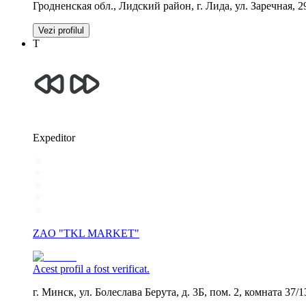
Гродненская обл., Лидский район, г. Лида, ул. Заречная, 2
Vezi profilul
Т
Expeditor
ZAO "TKL MARKET"
Acest profil a fost verificat.
г. Минск, ул. Болеслава Берута, д. 3Б, пом. 2, комната 37/1