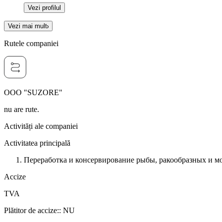
Vezi profilul
Vezi mai mult
Rutele companiei
OOO "SUZORE"
nu are rute.
Activități ale companiei
Activitatea principală
Переработка и консервирование рыбы, ракообразных и м
Accize
TVA
Plătitor de accize:
:
NU