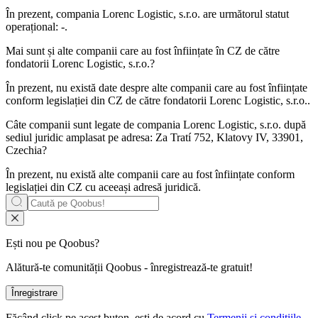
În prezent, compania Lorenc Logistic, s.r.o. are următorul statut
operațional:
-
.
Mai sunt și alte companii care au fost înființate în CZ de către
fondatorii
Lorenc Logistic, s.r.o.
?
În prezent, nu există date despre alte companii care au fost înființate
conform legislației din CZ de către fondatorii
Lorenc Logistic, s.r.o.
.
Câte companii sunt legate de compania
Lorenc Logistic, s.r.o.
după
sediul juridic amplasat pe adresa: Za Tratí 752, Klatovy IV, 33901,
Czechia?
În prezent, nu există alte companii care au fost înființate conform
legislației din CZ cu aceeași adresă juridică.
Ești nou pe Qoobus?
Alătură-te comunității Qoobus - înregistrează-te gratuit!
Înregistrare
Făcând click pe acest buton, ești de acord cu
Termenii și condițiile