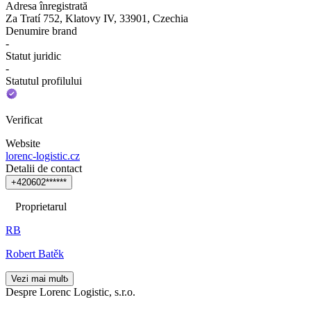
Adresa înregistrată
Za Tratí 752, Klatovy IV, 33901, Czechia
Denumire brand
-
Statut juridic
-
Statutul profilului
Verificat
Website
lorenc-logistic.cz
Detalii de contact
+
4
2
0
6
0
2
*
*
*
*
*
*
Proprietarul
RB
Robert Batěk
Vezi mai mult
Despre Lorenc Logistic, s.r.o.