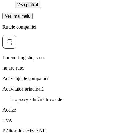
Vezi profilul
Vezi mai mult
Rutele companiei
Lorenc Logistic, s.r.o.
nu are rute.
Activități ale companiei
Activitatea principală
opravy silničních vozidel
Accize
TVA
Plătitor de accize:
:
NU