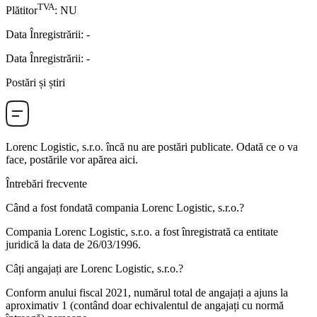
TVA
Plătitor
:
NU
Data Înregistrării
:
-
Data Înregistrării
:
-
Postări și știri
Lorenc Logistic, s.r.o.
încă nu are postări publicate. Odată ce o va
face, postările vor apărea aici.
Întrebări frecvente
Când a fost fondată compania
Lorenc Logistic, s.r.o.
?
Compania Lorenc Logistic, s.r.o. a fost înregistrată ca entitate
juridică la data de
26/03/1996
.
Câți angajați are
Lorenc Logistic, s.r.o.
?
Conform anului fiscal 2021, numărul total de angajați a ajuns la
aproximativ
1
(contând doar echivalentul de angajați cu normă