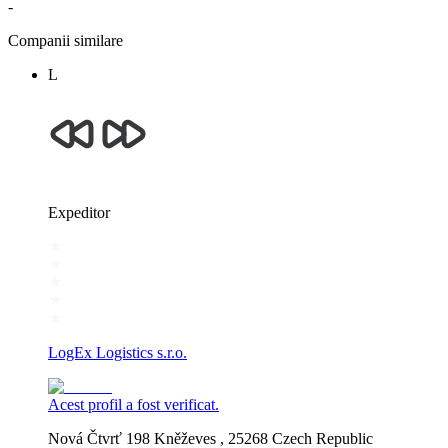
-
Companii similare
L
Expeditor
LogEx Logistics s.r.o.
Acest profil a fost verificat.
Nová Čtvrť 198 Kněževes , 25268 Czech Republic