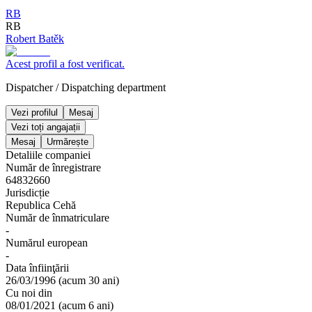
RB
RB
Robert Batěk
Acest profil a fost verificat.
Dispatcher
/
Dispatching department
Vezi profilul
Mesaj
Vezi toți angajații
Mesaj
Urmărește
Detaliile companiei
Număr de înregistrare
64832660
Jurisdicție
Republica Cehă
Număr de înmatriculare
-
Numărul european
-
Data înfiinţării
26/03/1996
(
acum 30 ani
)
Cu noi din
08/01/2021
(
acum 6 ani
)