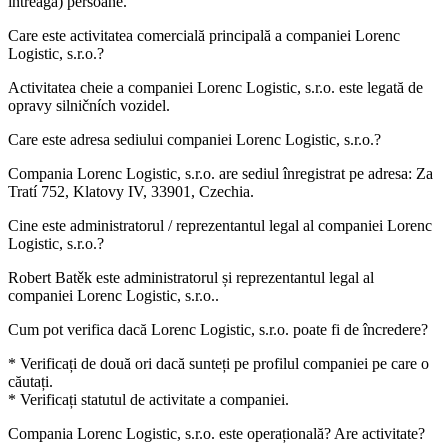
întreagă) persoane.
Care este activitatea comercială principală a companiei
Lorenc
Logistic, s.r.o.
?
Activitatea cheie a companiei Lorenc Logistic, s.r.o. este legată de
opravy silničních vozidel
.
Care este adresa sediului companiei
Lorenc Logistic, s.r.o.
?
Compania Lorenc Logistic, s.r.o. are sediul înregistrat pe adresa:
Za
Tratí 752, Klatovy IV, 33901, Czechia
.
Cine este administratorul / reprezentantul legal al companiei
Lorenc
Logistic, s.r.o.
?
Robert Batěk
este administratorul și reprezentantul legal al
companiei Lorenc Logistic, s.r.o..
Cum pot verifica dacă
Lorenc Logistic, s.r.o.
poate fi de încredere?
* Verificați de două ori dacă sunteți pe profilul companiei pe care o
căutați.
* Verificați statutul de activitate a companiei.
Compania
Lorenc Logistic, s.r.o.
este operațională? Are activitate?