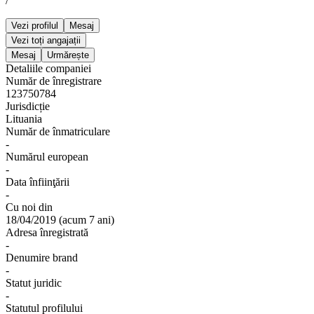
/
Vezi profilul
Mesaj
Vezi toți angajații
Mesaj
Urmărește
Detaliile companiei
Număr de înregistrare
123750784
Jurisdicție
Lituania
Număr de înmatriculare
-
Numărul european
-
Data înfiinţării
-
Cu noi din
18/04/2019
(
acum 7 ani
)
Adresa înregistrată
-
Denumire brand
-
Statut juridic
-
Statutul profilului