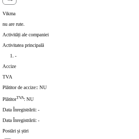
Vikma
nu are rute.
Activități ale companiei
Activitatea principală
-
Accize
TVA
Plătitor de accize:
:
NU
TVA
Plătitor
:
NU
Data Înregistrării
:
-
Data Înregistrării
:
-
Postări și știri