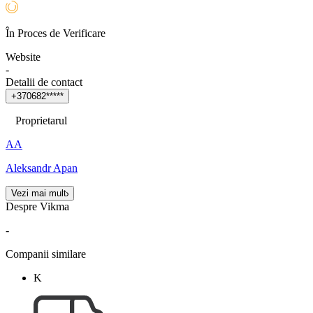
În Proces de Verificare
Website
-
Detalii de contact
+
3
7
0
6
8
2
*
*
*
*
*
Proprietarul
AA
Aleksandr Apan
Vezi mai mult
Despre Vikma
-
Companii similare
K