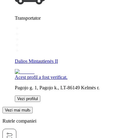
Transportator
Dalios Mintautienės IĮ
Acest profil a fost verificat.
Pagojo g. 1, Pagojo k., LT-86149 Kelmės r.
Vezi profilul
Vezi mai mult
Rutele companiei