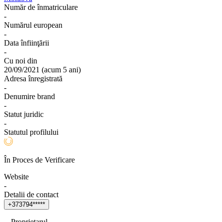
Număr de înmatriculare
-
Numărul european
-
Data înfiinţării
-
Cu noi din
20/09/2021
(
acum 5 ani
)
Adresa înregistrată
-
Denumire brand
-
Statut juridic
-
Statutul profilului
În Proces de Verificare
Website
-
Detalii de contact
+
3
7
3
7
9
4
*
*
*
*
*
Proprietarul