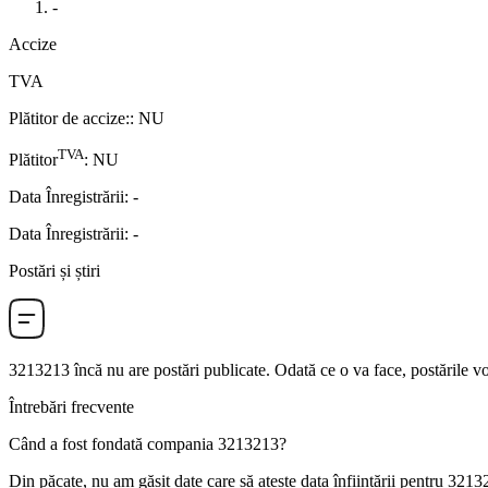
-
Accize
TVA
Plătitor de accize:
:
NU
TVA
Plătitor
:
NU
Data Înregistrării
:
-
Data Înregistrării
:
-
Postări și știri
3213213
încă nu are postări publicate. Odată ce o va face, postările vo
Întrebări frecvente
Când a fost fondată compania
3213213
?
Din păcate, nu am găsit date care să ateste data înființării pentru
3213