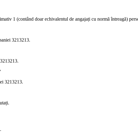
ximativ
1
(contând doar echivalentul de angajați cu normă întreagă) pers
mpaniei
3213213
.
3213213
.
?
iei 3213213.
tați.
.