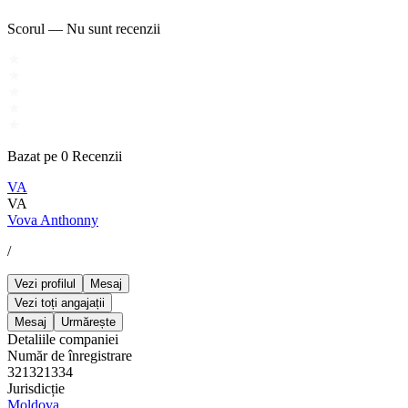
Scorul
—
Nu sunt recenzii
Bazat pe
0
Recenzii
VA
VA
Vova Anthonny
/
Vezi profilul
Mesaj
Vezi toți angajații
Mesaj
Urmărește
Detaliile companiei
Număr de înregistrare
321321334
Jurisdicție
Moldova