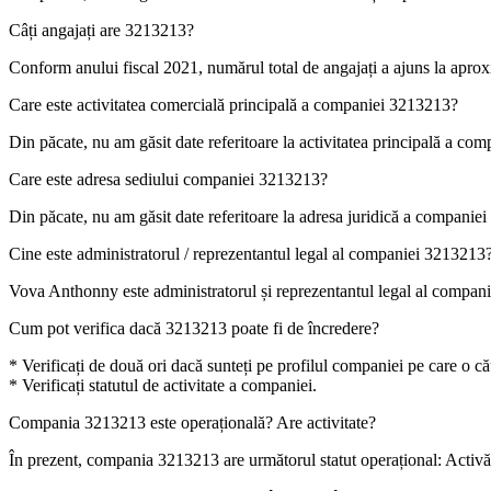
Câți angajați are
3213213
?
Conform anului fiscal 2021, numărul total de angajați a ajuns la apro
Care este activitatea comercială principală a companiei
3213213
?
Din păcate, nu am găsit date referitoare la activitatea principală a co
Care este adresa sediului companiei
3213213
?
Din păcate, nu am găsit date referitoare la adresa juridică a companiei
Cine este administratorul / reprezentantul legal al companiei
3213213
Vova Anthonny
este administratorul și reprezentantul legal al compan
Cum pot verifica dacă
3213213
poate fi de încredere?
* Verificați de două ori dacă sunteți pe profilul companiei pe care o cău
* Verificați statutul de activitate a companiei.
Compania
3213213
este operațională? Are activitate?
În prezent, compania 3213213 are următorul statut operațional:
Activă