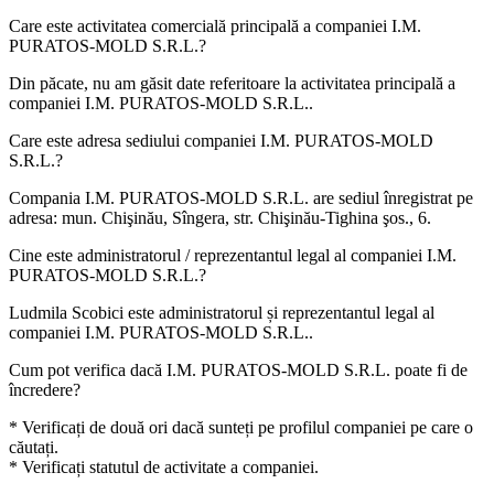
Care este activitatea comercială principală a companiei
I.M.
PURATOS-MOLD S.R.L.
?
Din păcate, nu am găsit date referitoare la activitatea principală a
companiei
I.M. PURATOS-MOLD S.R.L.
.
Care este adresa sediului companiei
I.M. PURATOS-MOLD
S.R.L.
?
Compania I.M. PURATOS-MOLD S.R.L. are sediul înregistrat pe
adresa:
mun. Chişinău, Sîngera, str. Chişinău-Tighina şos., 6
.
Cine este administratorul / reprezentantul legal al companiei
I.M.
PURATOS-MOLD S.R.L.
?
Ludmila Scobici
este administratorul și reprezentantul legal al
companiei I.M. PURATOS-MOLD S.R.L..
Cum pot verifica dacă
I.M. PURATOS-MOLD S.R.L.
poate fi de
încredere?
* Verificați de două ori dacă sunteți pe profilul companiei pe care o
căutați.
* Verificați statutul de activitate a companiei.