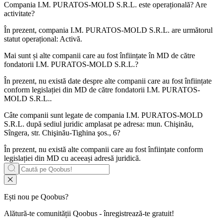
Compania
I.M. PURATOS-MOLD S.R.L.
este operațională? Are
activitate?
În prezent, compania I.M. PURATOS-MOLD S.R.L. are următorul
statut operațional:
Activă
.
Mai sunt și alte companii care au fost înființate în MD de către
fondatorii
I.M. PURATOS-MOLD S.R.L.
?
În prezent, nu există date despre alte companii care au fost înființate
conform legislației din MD de către fondatorii
I.M. PURATOS-
MOLD S.R.L.
.
Câte companii sunt legate de compania
I.M. PURATOS-MOLD
S.R.L.
după sediul juridic amplasat pe adresa: mun. Chişinău,
Sîngera, str. Chişinău-Tighina şos., 6?
În prezent, nu există alte companii care au fost înființate conform
legislației din MD cu aceeași adresă juridică.
Ești nou pe Qoobus?
Alătură-te comunității Qoobus - înregistrează-te gratuit!