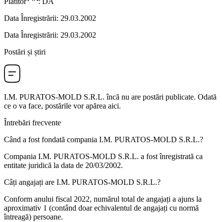
Plătitor
:
DA
Data Înregistrării
:
29.03.2002
Data Înregistrării
:
29.03.2002
Postări și știri
I.M. PURATOS-MOLD S.R.L.
încă nu are postări publicate. Odată
ce o va face, postările vor apărea aici.
Întrebări frecvente
Când a fost fondată compania
I.M. PURATOS-MOLD S.R.L.
?
Compania I.M. PURATOS-MOLD S.R.L. a fost înregistrată ca
entitate juridică la data de
20/03/2002
.
Câți angajați are
I.M. PURATOS-MOLD S.R.L.
?
Conform anului fiscal 2022, numărul total de angajați a ajuns la
aproximativ
1
(contând doar echivalentul de angajați cu normă
întreagă) persoane.