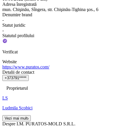
Adresa înregistrată
mun. Chişinău, Sîngera, str. Chişinău-Tighina şos., 6
Denumire brand
-
Statut juridic
-
Statutul profilului
Verificat
Website
https://www.puratos.com/
Detalii de contact
+
3
7
3
7
9
1
*
*
*
*
*
Proprietarul
LS
Ludmila Scobici
Vezi mai mult
Despre I.M. PURATOS-MOLD S.R.L.