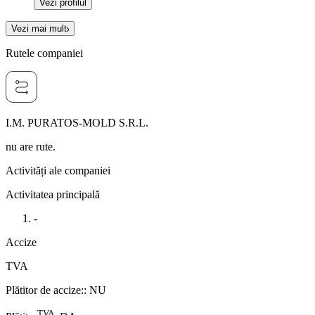
Vezi profilul
Vezi mai mult
Rutele companiei
I.M. PURATOS-MOLD S.R.L.
nu are rute.
Activități ale companiei
Activitatea principală
-
Accize
TVA
Plătitor de accize:
:
NU
TVA