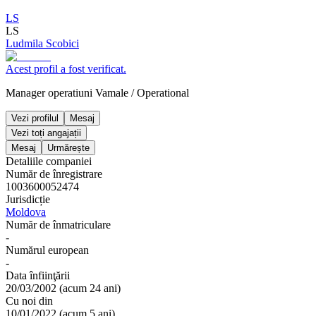
LS
LS
Ludmila Scobici
Acest profil a fost verificat.
Manager operatiuni Vamale
/
Operational
Vezi profilul
Mesaj
Vezi toți angajații
Mesaj
Urmărește
Detaliile companiei
Număr de înregistrare
1003600052474
Jurisdicție
Moldova
Număr de înmatriculare
-
Numărul european
-
Data înfiinţării
20/03/2002
(
acum 24 ani
)
Cu noi din
10/01/2022
(
acum 5 ani
)