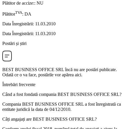
Plătitor de accize:
:
NU
TVA
Plătitor
:
DA
Data Înregistrării
:
11.03.2010
Data Înregistrării
:
11.03.2010
Postări și știri
BEST BUSINESS OFFICE SRL
încă nu are postări publicate.
Odată ce o va face, postările vor apărea aici.
Întrebări frecvente
Când a fost fondată compania
BEST BUSINESS OFFICE SRL
?
Compania BEST BUSINESS OFFICE SRL a fost înregistrată ca
entitate juridică la data de
04/12/2010
.
Câți angajați are
BEST BUSINESS OFFICE SRL
?
Conform anului fiscal 2018, numărul total de angajați a ajuns la