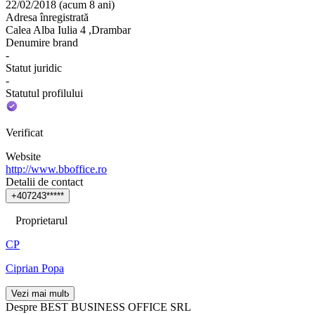
22/02/2018
(
acum 8 ani
)
Adresa înregistrată
Calea Alba Iulia 4 ,Drambar
Denumire brand
-
Statut juridic
-
Statutul profilului
Verificat
Website
http://www.bboffice.ro
Detalii de contact
+
4
0
7
2
4
3
*
*
*
*
*
Proprietarul
CP
Ciprian Popa
Vezi mai mult
Despre BEST BUSINESS OFFICE SRL