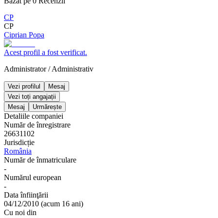
Bazat pe
0
Recenzii
CP
CP
Ciprian Popa
Acest profil a fost verificat.
Administrator
/
Administrativ
Vezi profilul
Mesaj
Vezi toți angajații
Mesaj
Urmărește
Detaliile companiei
Număr de înregistrare
26631102
Jurisdicție
România
Număr de înmatriculare
-
Numărul european
-
Data înfiinţării
04/12/2010
(
acum 16 ani
)
Cu noi din