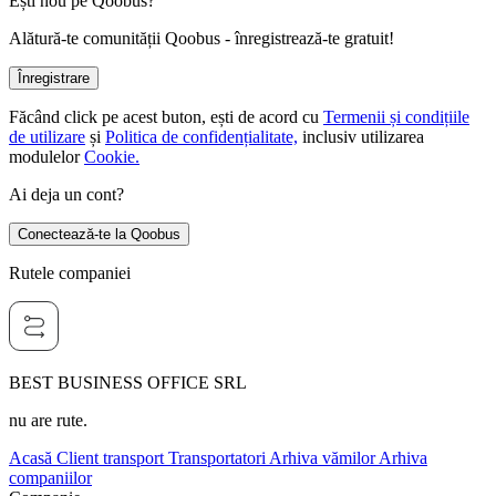
Ești nou pe Qoobus?
Alătură-te comunității Qoobus - înregistrează-te gratuit!
Înregistrare
Făcând click pe acest buton, ești de acord cu
Termenii și condițiile
de utilizare
și
Politica de confidențialitate,
inclusiv utilizarea
modulelor
Cookie.
Ai deja un cont?
Conectează-te la Qoobus
Rutele companiei
BEST BUSINESS OFFICE SRL
nu are rute.
Acasă
Client transport
Transportatori
Arhiva vămilor
Arhiva
companiilor