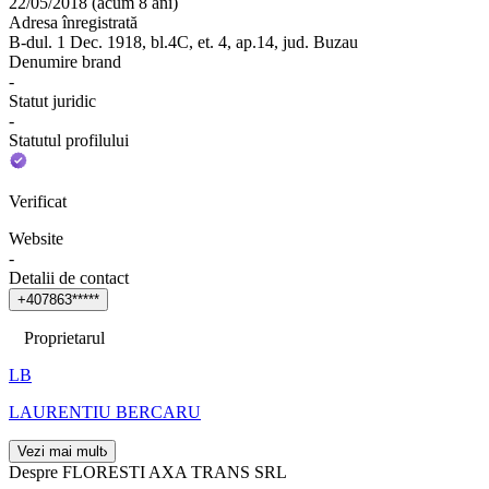
22/05/2018
(
acum 8 ani
)
Adresa înregistrată
B-dul. 1 Dec. 1918, bl.4C, et. 4, ap.14, jud. Buzau
Denumire brand
-
Statut juridic
-
Statutul profilului
Verificat
Website
-
Detalii de contact
+
4
0
7
8
6
3
*
*
*
*
*
Proprietarul
LB
LAURENTIU BERCARU
Vezi mai mult
Despre FLORESTI AXA TRANS SRL