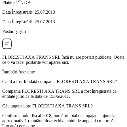
TVA
Plătitor
:
DA
Data Înregistrării
:
25.07.2013
Data Înregistrării
:
25.07.2013
Postări și știri
FLORESTI AXA TRANS SRL
încă nu are postări publicate. Odată
ce o va face, postările vor apărea aici.
Întrebări frecvente
Când a fost fondată compania
FLORESTI AXA TRANS SRL
?
Compania FLORESTI AXA TRANS SRL a fost înregistrată ca
entitate juridică la data de
15/06/2011
.
Câți angajați are
FLORESTI AXA TRANS SRL
?
Conform anului fiscal 2018, numărul total de angajați a ajuns la
aproximativ
1
(contând doar echivalentul de angajați cu normă
întreagă) persoane.