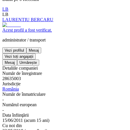
LB
LB
LAURENTIU BERCARU
Acest profil a fost verificat.
administrator
/
transport
Vezi profilul
Mesaj
Vezi toți angajații
Mesaj
Urmărește
Detaliile companiei
Număr de înregistrare
28635003
Jurisdicție
România
Număr de înmatriculare
-
Numărul european
-
Data înfiinţării
15/06/2011
(
acum 15 ani
)
Cu noi din