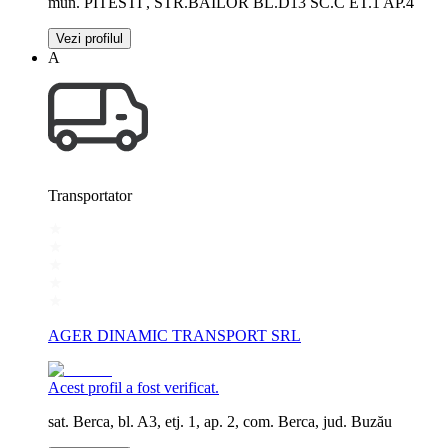
mun. PITESTI , STR.BAILOR BL.D13 SC.C ET.1 AP.4
Vezi profilul
A
Transportator
AGER DINAMIC TRANSPORT SRL
Acest profil a fost verificat.
sat. Berca, bl. A3, etj. 1, ap. 2, com. Berca, jud. Buzău