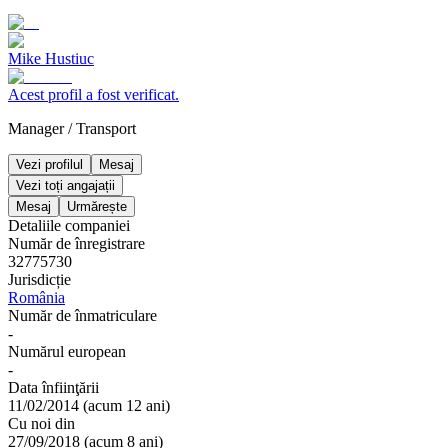
Mike Hustiuc
Acest profil a fost verificat.
Manager
/
Transport
Vezi profilul
Mesaj
Vezi toți angajații
Mesaj
Urmărește
Detaliile companiei
Număr de înregistrare
32775730
Jurisdicție
România
Număr de înmatriculare
-
Numărul european
-
Data înfiinţării
11/02/2014
(
acum 12 ani
)
Cu noi din
27/09/2018
(
acum 8 ani
)