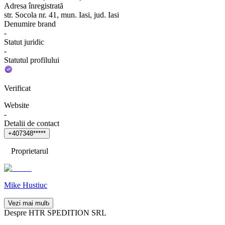
Adresa înregistrată
str. Socola nr. 41, mun. Iasi, jud. Iasi
Denumire brand
-
Statut juridic
-
Statutul profilului
Verificat
Website
-
Detalii de contact
+
4
0
7
3
4
8
*
*
*
*
*
Proprietarul
Mike Hustiuc
Vezi mai mult
Despre HTR SPEDITION SRL