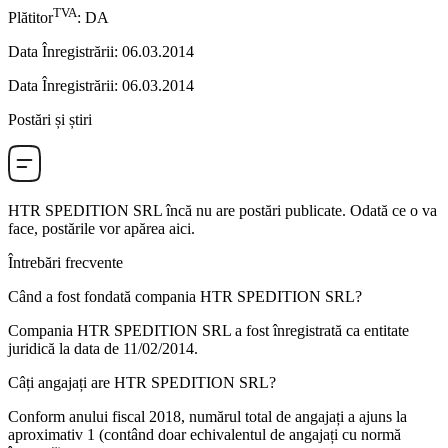
TVA
Plătitor
:
DA
Data Înregistrării
:
06.03.2014
Data Înregistrării
:
06.03.2014
Postări și știri
HTR SPEDITION SRL
încă nu are postări publicate. Odată ce o va
face, postările vor apărea aici.
Întrebări frecvente
Când a fost fondată compania
HTR SPEDITION SRL
?
Compania HTR SPEDITION SRL a fost înregistrată ca entitate
juridică la data de
11/02/2014
.
Câți angajați are
HTR SPEDITION SRL
?
Conform anului fiscal 2018, numărul total de angajați a ajuns la
aproximativ
1
(contând doar echivalentul de angajați cu normă