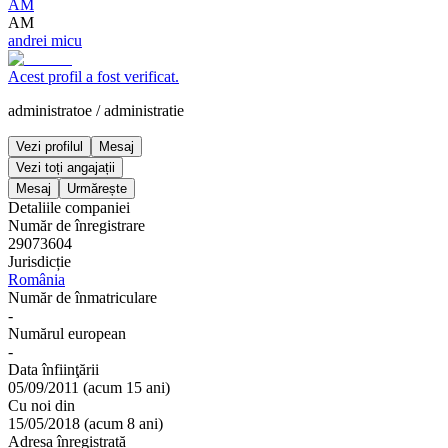
AM
AM
andrei micu
Acest profil a fost verificat.
administratoe
/
administratie
Vezi profilul
Mesaj
Vezi toți angajații
Mesaj
Urmărește
Detaliile companiei
Număr de înregistrare
29073604
Jurisdicție
România
Număr de înmatriculare
-
Numărul european
-
Data înfiinţării
05/09/2011
(
acum 15 ani
)
Cu noi din
15/05/2018
(
acum 8 ani
)
Adresa înregistrată