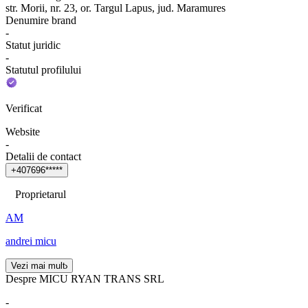
str. Morii, nr. 23, or. Targul Lapus, jud. Maramures
Denumire brand
-
Statut juridic
-
Statutul profilului
Verificat
Website
-
Detalii de contact
+
4
0
7
6
9
6
*
*
*
*
*
Proprietarul
AM
andrei micu
Vezi mai mult
Despre MICU RYAN TRANS SRL
-