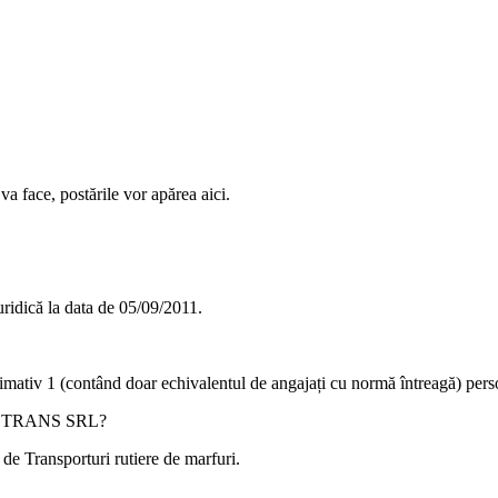
va face, postările vor apărea aici.
idică la data de
05/09/2011
.
ximativ
1
(contând doar echivalentul de angajați cu normă întreagă) pers
 TRANS SRL
?
ă de
Transporturi rutiere de marfuri
.