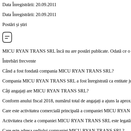
Data Înregistrării
:
20.09.2011
Data Înregistrării
:
20.09.2011
Postări și știri
MICU RYAN TRANS SRL
încă nu are postări publicate. Odată ce o 
Întrebări frecvente
Când a fost fondată compania
MICU RYAN TRANS SRL
?
Compania MICU RYAN TRANS SRL a fost înregistrată ca entitate jur
Câți angajați are
MICU RYAN TRANS SRL
?
Conform anului fiscal 2018, numărul total de angajați a ajuns la apro
Care este activitatea comercială principală a companiei
MICU RYAN
Activitatea cheie a companiei MICU RYAN TRANS SRL este legat
Care este adresa sediului companiei
MICU RYAN TRANS SRL
?