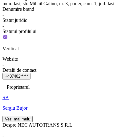
mun. Iasi, str. Mihail Galino, nr. 3, parter, cam. 1, jud. Iasi
Denumire brand
-
Statut juridic
-
Statutul profilului
Verificat
Website
-
Detalii de contact
+
4
0
7
4
0
2
*
*
*
*
*
Proprietarul
SB
Sergiu Bujor
Vezi mai mult
Despre NEC AUTOTRANS S.R.L.
-