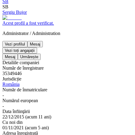
SB
SB
Sergiu Bujor
Acest profil a fost verificat.
Administrator
/
Administration
Vezi profilul
Mesaj
Vezi toți angajații
Mesaj
Urmărește
Detaliile companiei
Număr de înregistrare
35349446
Jurisdicție
România
Număr de înmatriculare
-
Numărul european
-
Data înfiinţării
22/12/2015
(
acum 11 ani
)
Cu noi din
01/11/2021
(
acum 5 ani
)
Adresa înregistrată