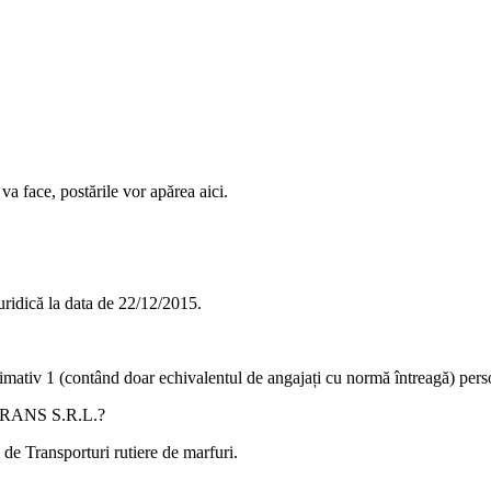
va face, postările vor apărea aici.
idică la data de
22/12/2015
.
ximativ
1
(contând doar echivalentul de angajați cu normă întreagă) pers
ANS S.R.L.
?
ă de
Transporturi rutiere de marfuri
.