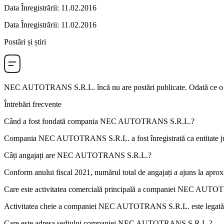
Data Înregistrării
:
11.02.2016
Data Înregistrării
:
11.02.2016
Postări și știri
NEC AUTOTRANS S.R.L.
încă nu are postări publicate. Odată ce o 
Întrebări frecvente
Când a fost fondată compania
NEC AUTOTRANS S.R.L.
?
Compania NEC AUTOTRANS S.R.L. a fost înregistrată ca entitate jur
Câți angajați are
NEC AUTOTRANS S.R.L.
?
Conform anului fiscal 2021, numărul total de angajați a ajuns la apro
Care este activitatea comercială principală a companiei
NEC AUTOTR
Activitatea cheie a companiei NEC AUTOTRANS S.R.L. este legat
Care este adresa sediului companiei
NEC AUTOTRANS S.R.L.
?