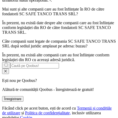
următorul statut operațional:
-
.
Mai sunt și alte companii care au fost înființate în RO de către
fondatorii
SC SAFE TANCO TRANS SRL
?
În prezent, nu există date despre alte companii care au fost înființate
conform legislației din RO de către fondatorii
SC SAFE TANCO
TRANS SRL
.
Câte companii sunt legate de compania
SC SAFE TANCO TRANS
SRL
după sediul juridic amplasat pe adresa: buzau?
În prezent, nu există alte companii care au fost înființate conform
legislației din RO cu aceeași adresă juridică.
Ești nou pe Qoobus?
Alătură-te comunității Qoobus - înregistrează-te gratuit!
Înregistrare
Făcând click pe acest buton, ești de acord cu
Termenii și condițiile
de utilizare
și
Politica de confidențialitate,
inclusiv utilizarea
modulelor
Cookie.