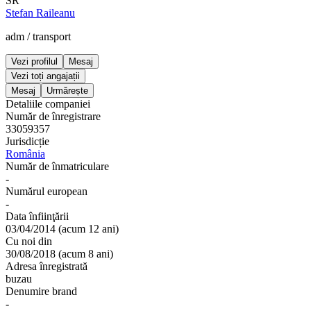
SR
Stefan Raileanu
adm
/
transport
Vezi profilul
Mesaj
Vezi toți angajații
Mesaj
Urmărește
Detaliile companiei
Număr de înregistrare
33059357
Jurisdicție
România
Număr de înmatriculare
-
Numărul european
-
Data înfiinţării
03/04/2014
(
acum 12 ani
)
Cu noi din
30/08/2018
(
acum 8 ani
)
Adresa înregistrată
buzau
Denumire brand
-