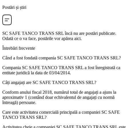
Postări și știri
SC SAFE TANCO TRANS SRL
încă nu are postări publicate.
Odată ce o va face, postările vor apărea aici.
Întrebări frecvente
Când a fost fondată compania
SC SAFE TANCO TRANS SRL
?
Compania SC SAFE TANCO TRANS SRL a fost înregistrată ca
entitate juridică la data de
03/04/2014
.
Câți angajați are
SC SAFE TANCO TRANS SRL
?
Conform anului fiscal 2018, numărul total de angajați a ajuns la
aproximativ
1
(contând doar echivalentul de angajați cu normă
întreagă) persoane.
Care este activitatea comercială principală a companiei
SC SAFE
TANCO TRANS SRL
?
Activitatea cheie a companiei SC SAFE TANCO TRANS SRL este