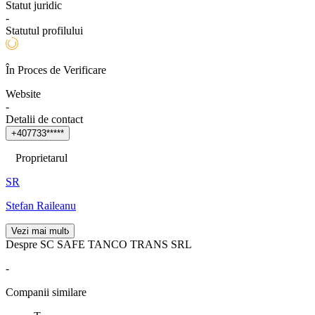
Statut juridic
-
Statutul profilului
În Proces de Verificare
Website
-
Detalii de contact
+
4
0
7
7
3
3
*
*
*
*
*
Proprietarul
SR
Stefan Raileanu
Vezi mai mult
Despre SC SAFE TANCO TRANS SRL
-
Companii similare