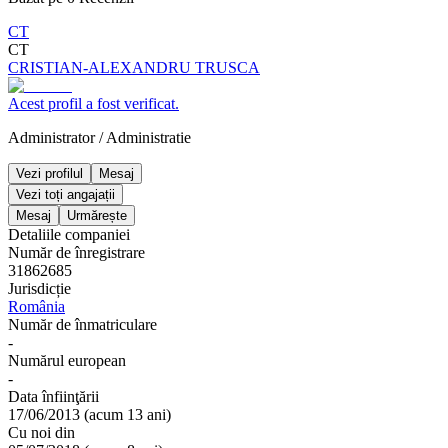
CT
CT
CRISTIAN-ALEXANDRU TRUSCA
Acest profil a fost verificat.
Administrator
/
Administratie
Vezi profilul
Mesaj
Vezi toți angajații
Mesaj
Urmărește
Detaliile companiei
Număr de înregistrare
31862685
Jurisdicție
România
Număr de înmatriculare
-
Numărul european
-
Data înfiinţării
17/06/2013
(
acum 13 ani
)
Cu noi din