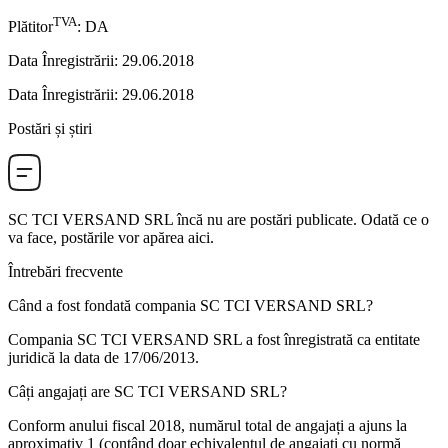
TVA
Plătitor
:
DA
Data Înregistrării
:
29.06.2018
Data Înregistrării
:
29.06.2018
Postări și știri
SC TCI VERSAND SRL
încă nu are postări publicate. Odată ce o
va face, postările vor apărea aici.
Întrebări frecvente
Când a fost fondată compania
SC TCI VERSAND SRL
?
Compania SC TCI VERSAND SRL a fost înregistrată ca entitate
juridică la data de
17/06/2013
.
Câți angajați are
SC TCI VERSAND SRL
?
Conform anului fiscal 2018, numărul total de angajați a ajuns la
aproximativ
1
(contând doar echivalentul de angajați cu normă