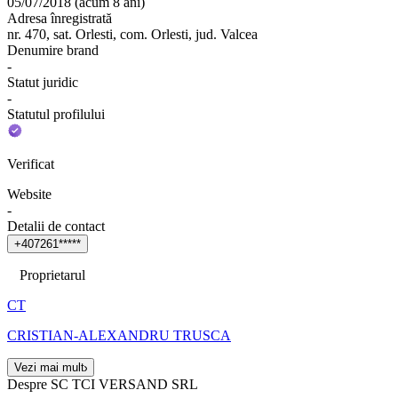
05/07/2018
(
acum 8 ani
)
Adresa înregistrată
nr. 470, sat. Orlesti, com. Orlesti, jud. Valcea
Denumire brand
-
Statut juridic
-
Statutul profilului
Verificat
Website
-
Detalii de contact
+
4
0
7
2
6
1
*
*
*
*
*
Proprietarul
CT
CRISTIAN-ALEXANDRU TRUSCA
Vezi mai mult
Despre SC TCI VERSAND SRL