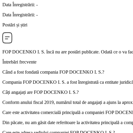
Data Înregistrării
:
-
Data Înregistrării
:
-
Postări și știri
FOP DOCENKO I. S.
încă nu are postări publicate. Odată ce o va fac
Întrebări frecvente
Când a fost fondată compania
FOP DOCENKO I. S.
?
Compania FOP DOCENKO I. S. a fost înregistrată ca entitate juridică
Câți angajați are
FOP DOCENKO I. S.
?
Conform anului fiscal 2019, numărul total de angajați a ajuns la apro
Care este activitatea comercială principală a companiei
FOP DOCENK
Din păcate, nu am găsit date referitoare la activitatea principală a co
Care este adresa sediului companiei
FOP DOCENKO I. S.
?