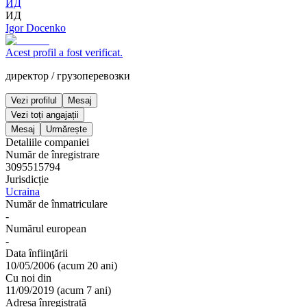
ИД
ИД
Igor Docenko
Acest profil a fost verificat.
директор
/
грузоперевозки
Vezi profilul
Mesaj
Vezi toți angajații
Mesaj
Urmărește
Detaliile companiei
Număr de înregistrare
3095515794
Jurisdicție
Ucraina
Număr de înmatriculare
-
Numărul european
-
Data înfiinţării
10/05/2006
(
acum 20 ani
)
Cu noi din
11/09/2019
(
acum 7 ani
)
Adresa înregistrată