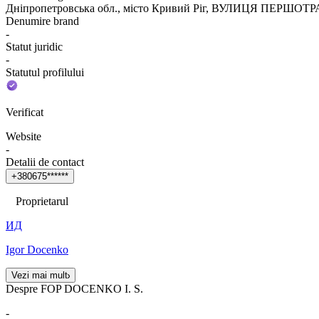
Дніпропетровська обл., місто Кривий Ріг, ВУЛИЦЯ ПЕРШОТРА
Denumire brand
-
Statut juridic
-
Statutul profilului
Verificat
Website
-
Detalii de contact
+
3
8
0
6
7
5
*
*
*
*
*
*
Proprietarul
ИД
Igor Docenko
Vezi mai mult
Despre FOP DOCENKO I. S.
-