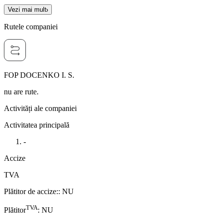
Vezi mai mult
Rutele companiei
FOP DOCENKO I. S.
nu are rute.
Activități ale companiei
Activitatea principală
-
Accize
TVA
Plătitor de accize:
:
NU
TVA
Plătitor
:
NU