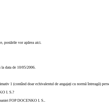
e, postările vor apărea aici.
 la data de
10/05/2006
.
ximativ
1
(contând doar echivalentul de angajați cu normă întreagă) pers
O I. S.
?
mpaniei
FOP DOCENKO I. S.
.