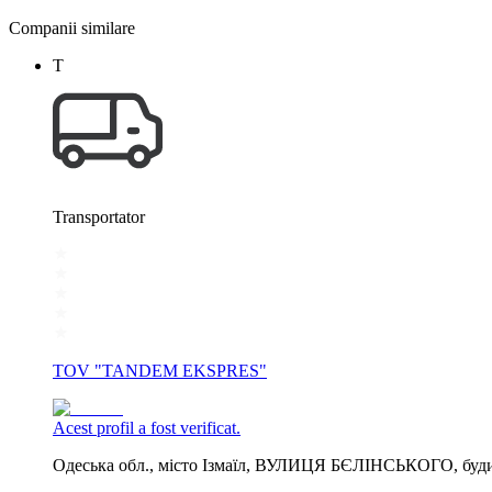
Companii similare
Т
Transportator
TOV "TANDEM EKSPRES"
Acest profil a fost verificat.
Одеська обл., місто Ізмаїл, ВУЛИЦЯ БЄЛІНСЬКОГО, буд