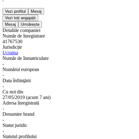
/
Vezi profilul
Mesaj
Vezi toți angajații
Mesaj
Urmărește
Detaliile companiei
Număr de înregistrare
41767530
Jurisdicție
Ucraina
Număr de înmatriculare
-
Numărul european
-
Data înfiinţării
-
Cu noi din
27/05/2019
(
acum 7 ani
)
Adresa înregistrată
-
Denumire brand
-
Statut juridic
-
Statutul profilului