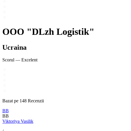
OOO "DLzh Logistik"
Ucraina
Scorul
—
Excelent
Bazat pe
148
Recenzii
ВВ
ВВ
Viktoriya Vasilik