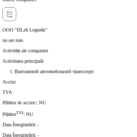
OOO "DLzh Logistik"
nu are rute.
Activități ale companiei
Activitatea principală
Вантажний автомобільний транспорт
Accize
TVA
Plătitor de accize:
:
NU
TVA
Plătitor
:
NU
Data Înregistrării
:
-
Data Înregistrării
:
-