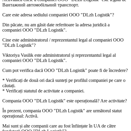
Вантажний автомобільний транспорт
.
Care este adresa sediului companiei
OOO "DLzh Logistik"
?
Din păcate, nu am găsit date referitoare la adresa juridică a
companiei
OOO "DLzh Logistik"
.
Cine este administratorul / reprezentantul legal al companiei
OOO
"DLzh Logistik"
?
Viktoriya Vasilik
este administratorul și reprezentantul legal al
companiei OOO "DLzh Logistik".
Cum pot verifica dacă
OOO "DLzh Logistik"
poate fi de încredere?
* Verificați de două ori dacă sunteți pe profilul companiei pe care o
căutați.
* Verificați statutul de activitate a companiei.
Compania
OOO "DLzh Logistik"
este operațională? Are activitate?
În prezent, compania OOO "DLzh Logistik" are următorul statut
operațional:
Activă
.
Mai sunt și alte companii care au fost înființate în UA de către