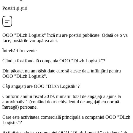
Postări și știri
OOO "DLzh Logistik"
încă nu are postări publicate. Odată ce o va
face, postările vor apărea aici.
Întrebări frecvente
Când a fost fondată compania
OOO "DLzh Logistik"
?
Din păcate, nu am găsit date care să ateste data înființării pentru
OOO "DLzh Logistik"
.
Câți angajați are
OOO "DLzh Logistik"
?
Conform anului fiscal 2019, numărul total de angajați a ajuns la
aproximativ
1
(contând doar echivalentul de angajați cu normă
întreagă) persoane.
Care este activitatea comercială principală a companiei
OOO "DLzh
Logistik"
?
Activitatea cheie a companiei OOO "DLzh Logistik" este legată de