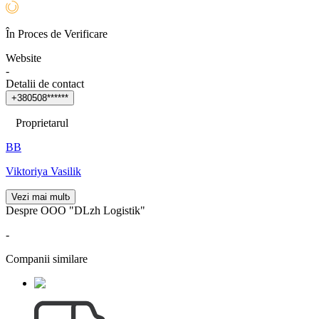
În Proces de Verificare
Website
-
Detalii de contact
+
3
8
0
5
0
8
*
*
*
*
*
*
Proprietarul
ВВ
Viktoriya Vasilik
Vezi mai mult
Despre OOO "DLzh Logistik"
-
Companii similare