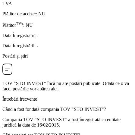
TVA
Plătitor de accize:
:
NU
TVA
Plătitor
:
NU
Data Înregistrării
:
-
Data Înregistrării
:
-
Postări și știri
TOV "STO INVEST"
încă nu are postări publicate. Odată ce o va
face, postările vor apărea aici.
Întrebări frecvente
Când a fost fondată compania
TOV "STO INVEST"
?
Compania TOV "STO INVEST" a fost înregistrată ca entitate
juridică la data de
16/02/2015
.