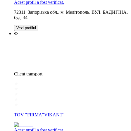
Acest profil a fost verificat.
72311, Запорізька обл., м. Мелітополь, ВУЛ. БАДИГІНА,
буд. 34
Vezi profilul
Ф
Client transport
TOV "FIRMA"VIKANT"
Acest profil a fost verificat.