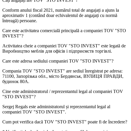
Câți angajați are
TOV "STO INVEST"
?
Conform anului fiscal 2021, numărul total de angajați a ajuns la
aproximativ
1
(contând doar echivalentul de angajați cu normă
întreagă) persoane.
Care este activitatea comercială principală a companiei
TOV "STO
INVEST"
?
Activitatea cheie a companiei TOV "STO INVEST" este legată de
Виробництво меблів для офісів і підприємств торгівлі
.
Care este adresa sediului companiei
TOV "STO INVEST"
?
Compania TOV "STO INVEST" are sediul înregistrat pe adresa:
71100, Запорізька обл., місто Бердянськ, ВУЛИЦЯ ПРАВДИ,
будинок 80А
.
Cine este administratorul / reprezentantul legal al companiei
TOV
"STO INVEST"
?
Sergej Regals
este administratorul și reprezentantul legal al
companiei TOV "STO INVEST".
Cum pot verifica dacă
TOV "STO INVEST"
poate fi de încredere?