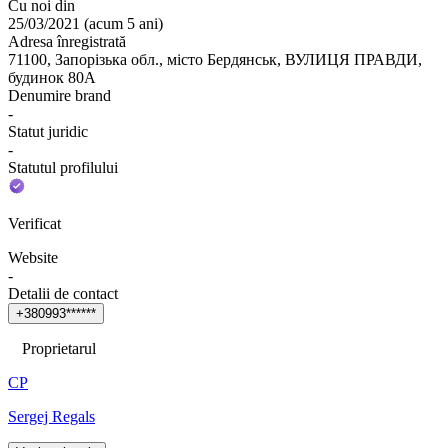
Cu noi din
25/03/2021
(
acum 5 ani
)
Adresa înregistrată
71100, Запорізька обл., місто Бердянськ, ВУЛИЦЯ ПРАВДИ,
будинок 80А
Denumire brand
-
Statut juridic
-
Statutul profilului
Verificat
Website
-
Detalii de contact
+
3
8
0
9
9
3
*
*
*
*
*
*
Proprietarul
СР
Sergej Regals