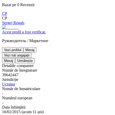
Bazat pe
0
Recenzii
СР
СР
Sergej Regals
Acest profil a fost verificat.
Руководитель
/
Маркетинг
Vezi profilul
Mesaj
Vezi toți angajații
Mesaj
Urmărește
Detaliile companiei
Număr de înregistrare
39642447
Jurisdicție
Ucraina
Număr de înmatriculare
-
Numărul european
-
Data înfiinţării
16/02/2015
(
acum 11 ani
)