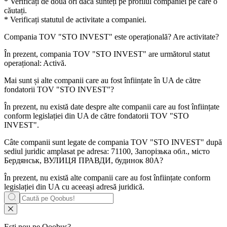
* Verificați de două ori dacă sunteți pe profilul companiei pe care o
căutați.
* Verificați statutul de activitate a companiei.
Compania
TOV "STO INVEST"
este operațională? Are activitate?
În prezent, compania TOV "STO INVEST" are următorul statut
operațional:
Activă
.
Mai sunt și alte companii care au fost înființate în UA de către
fondatorii
TOV "STO INVEST"
?
În prezent, nu există date despre alte companii care au fost înființate
conform legislației din UA de către fondatorii
TOV "STO
INVEST"
.
Câte companii sunt legate de compania
TOV "STO INVEST"
după
sediul juridic amplasat pe adresa: 71100, Запорізька обл., місто
Бердянськ, ВУЛИЦЯ ПРАВДИ, будинок 80А?
În prezent, nu există alte companii care au fost înființate conform
legislației din UA cu aceeași adresă juridică.
Ești nou pe Qoobus?