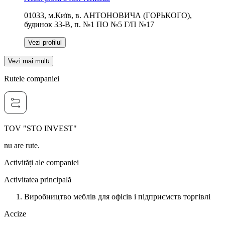
01033, м.Київ, в. АНТОНОВИЧА (ГОРЬКОГО),
будинок 33-В, п. №1 ПО №5 Г/П №17
Vezi profilul
Vezi mai mult
Rutele companiei
TOV "STO INVEST"
nu are rute.
Activități ale companiei
Activitatea principală
Виробництво меблів для офісів і підприємств торгівлі
Accize