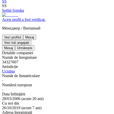
SS
SS
Serhii Soroka
Acest profil a fost verificat.
Менеджер
/
Внешный
Vezi profilul
Mesaj
Vezi toți angajații
Mesaj
Urmărește
Detaliile companiei
Număr de înregistrare
34327607
Jurisdicție
Ucraina
Număr de înmatriculare
-
Numărul european
-
Data înfiinţării
28/03/2006
(
acum 20 ani
)
Cu noi din
26/10/2019
(
acum 7 ani
)
Adresa înregistrată