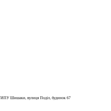
ИПУ Шишаки, вулиця Подiл, будинок 67