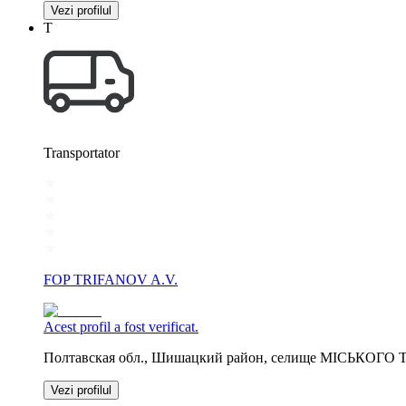
Vezi profilul
Т
Transportator
FOP TRIFANOV A.V.
Acest profil a fost verificat.
Полтавская обл., Шишацкий район, селище МIСЬКОГО Т
Vezi profilul