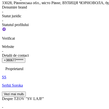
33028, Рівненська обл., місто Рівне, ВУЛИЦЯ ЧОРНОВОЛА, бу
Denumire brand
-
Statut juridic
-
Statutul profilului
Verificat
Website
-
Detalii de contact
+
3
8
0
6
7
7
*
*
*
*
*
*
Proprietarul
SS
Serhii Soroka
Vezi mai mult
Despre TZOV "SV LAJF"
-