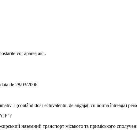
ostările vor apărea aici.
 data de
28/03/2006
.
ximativ
1
(contând doar echivalentul de angajați cu normă întreagă) pers
AJF"
?
жирський наземний транспорт міського та приміського сполучен