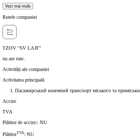
Vezi mai mult
Rutele companiei
TZOV "SV LAJF"
nu are rute.
Activități ale companiei
Activitatea principală
Пасажирський наземний транспорт міського та примісько
Accize
TVA
Plătitor de accize:
:
NU
TVA
Plătitor
:
NU