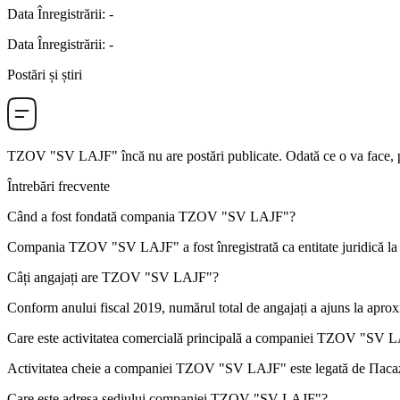
Data Înregistrării
:
-
Data Înregistrării
:
-
Postări și știri
TZOV "SV LAJF"
încă nu are postări publicate. Odată ce o va face, p
Întrebări frecvente
Când a fost fondată compania
TZOV "SV LAJF"
?
Compania TZOV "SV LAJF" a fost înregistrată ca entitate juridică la
Câți angajați are
TZOV "SV LAJF"
?
Conform anului fiscal 2019, numărul total de angajați a ajuns la apro
Care este activitatea comercială principală a companiei
TZOV "SV L
Activitatea cheie a companiei TZOV "SV LAJF" este legată de
Паса
Care este adresa sediului companiei
TZOV "SV LAJF"
?