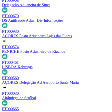
PT000908
Delegação Aduaneira de Sines
PT000670
DS Antifraude Adua- Div Informações
PT000930
AÇORES Posto Aduaneiro Lajes das Flores
PT000574
PENICHE Posto Aduaneiro de Riachos
PT000461
LISBOA Xabregas
PT000560
AÇORES Delegação Ad Aeroporto Santa Maria
PT000030
Alfândega de Setúbal
PT000665