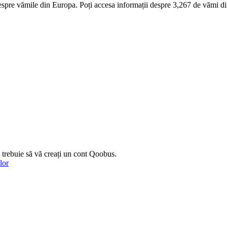
espre vămile din Europa. Poți accesa informații despre
3,267
de vămi din
 trebuie să vă creați un cont Qoobus.
lor