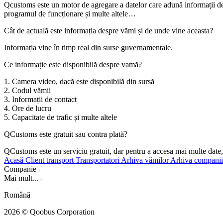
Qcustoms este un motor de agregare a datelor care adună informații d
programul de funcționare și multe altele…
Cât de actuală este informația despre vămi și de unde vine aceasta?
Informația vine în timp real din surse guvernamentale.
Ce informație este disponibilă despre vamă?
1. Camera video, dacă este disponibilă din sursă
2. Codul vămii
3. Informații de contact
4. Ore de lucru
5. Capacitate de trafic și multe altele
QCustoms este gratuit sau contra plată?
QCustoms este un serviciu gratuit, dar pentru a accesa mai multe date,
Acasă
Client transport
Transportatori
Arhiva vămilor
Arhiva companii
Companie
Mai mult...
Română
2026
© Qoobus Corporation