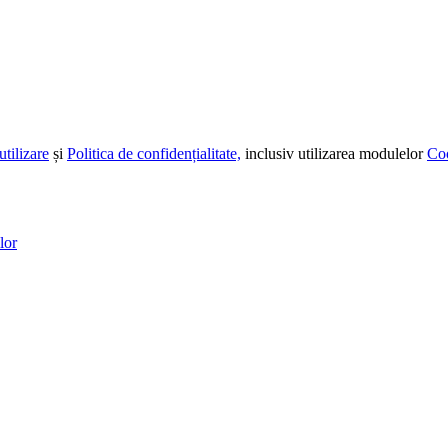
utilizare
și
Politica de confidențialitate,
inclusiv utilizarea modulelor
Co
lor