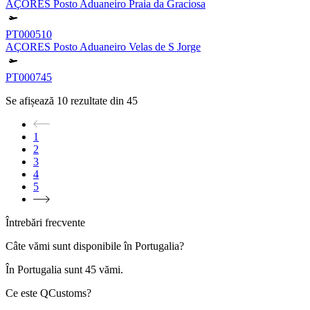
AÇORES Posto Aduaneiro Praia da Graciosa
PT000510
AÇORES Posto Aduaneiro Velas de S Jorge
PT000745
Se afișează
10
rezultate din
45
1
2
3
4
5
Întrebări frecvente
Câte vămi sunt disponibile în Portugalia?
În
Portugalia
sunt
45
vămi.
Ce este QCustoms?