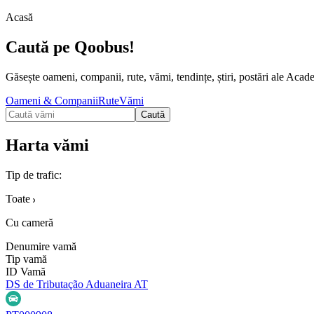
Acasă
Caută pe Qoobus!
Găsește oameni, companii, rute, vămi, tendințe, știri, postări ale Acade
Oameni & Companii
Rute
Vămi
Caută
Harta vămi
Tip de trafic
:
Toate
Cu cameră
Denumire vamă
Tip vamă
ID Vamă
DS de Tributação Aduaneira AT