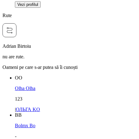
Vezi profilul
Rute
Adrian Birtoiu
nu are rute.
Oameni pe care s-ar putea să îi cunoști
OO
Olha Olha
123
|
ОЛЬГА KO
BB
Bolmx Bo
-