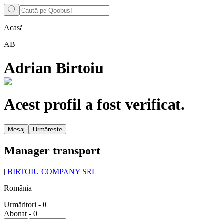
Acasă
AB
Adrian Birtoiu
Acest profil a fost verificat.
Mesaj
Urmărește
Manager transport
|
BIRTOIU COMPANY SRL
România
Urmăritori
-
0
Abonat
-
0