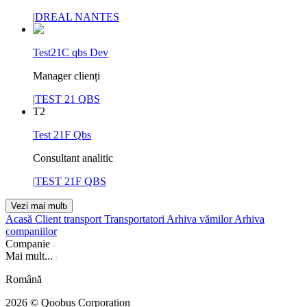
|
DREAL NANTES
Test21C qbs Dev
Manager clienți
|
TEST 21 QBS
T2
Test 21F Qbs
Consultant analitic
|
TEST 21F QBS
Vezi mai mult
Acasă
Client transport
Transportatori
Arhiva vămilor
Arhiva
companiilor
Companie
Mai mult...
Română
2026
© Qoobus Corporation