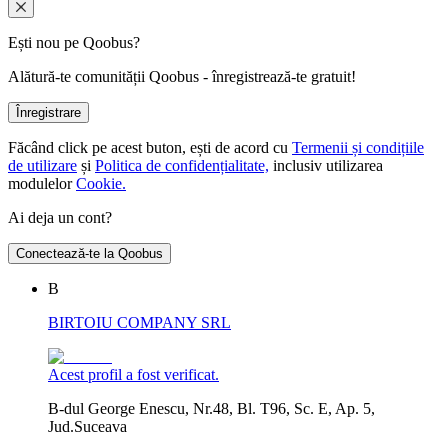
Ești nou pe Qoobus?
Alătură-te comunității Qoobus - înregistrează-te gratuit!
Înregistrare
Făcând click pe acest buton, ești de acord cu
Termenii și condițiile
de utilizare
și
Politica de confidențialitate,
inclusiv utilizarea
modulelor
Cookie.
Ai deja un cont?
Conectează-te la Qoobus
B
BIRTOIU COMPANY SRL
Acest profil a fost verificat.
B-dul George Enescu, Nr.48, Bl. T96, Sc. E, Ap. 5,
Jud.Suceava