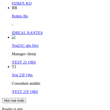
|
ОЛЬГА KO
BB
Bolmx Bo
-
|
DREAL NANTES
Test21C qbs Dev
Manager clienți
|
TEST 21 QBS
T2
Test 21F Qbs
Consultant analitic
|
TEST 21F QBS
Vezi mai mult
Postări și știri