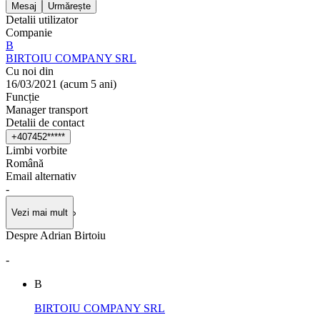
Mesaj
Urmărește
Detalii utilizator
Companie
B
BIRTOIU COMPANY SRL
Cu noi din
16/03/2021
(
acum 5 ani
)
Funcție
Manager transport
Detalii de contact
+
4
0
7
4
5
2
*
*
*
*
*
Limbi vorbite
Română
Email alternativ
-
Vezi mai mult
Despre Adrian Birtoiu
-
B
BIRTOIU COMPANY SRL