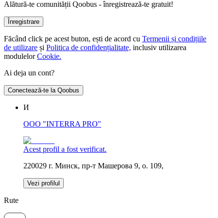
Alătură-te comunității Qoobus - înregistrează-te gratuit!
Înregistrare
Făcând click pe acest buton, ești de acord cu
Termenii și condițiile
de utilizare
și
Politica de confidențialitate,
inclusiv utilizarea
modulelor
Cookie.
Ai deja un cont?
Conectează-te la Qoobus
И
OOO "INTERRA PRO"
Acest profil a fost verificat.
220029 г. Минск, пр-т Машерова 9, о. 109,
Vezi profilul
Rute