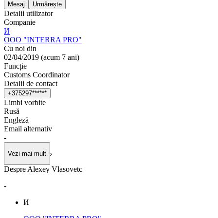
Mesaj
Urmărește
Detalii utilizator
Companie
И
OOO "INTERRA PRO"
Cu noi din
02/04/2019
(
acum 7 ani
)
Funcție
Customs Coordinator
Detalii de contact
+
3
7
5
2
9
7
*
*
*
*
*
*
Limbi vorbite
Rusă
Engleză
Email alternativ
-
Vezi mai mult
Despre Alexey Vlasovetc
-
И