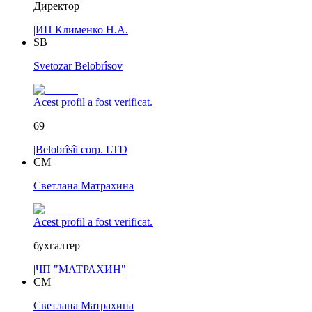
Директор
|
ИП Клименко Н.А.
SB
Svetozar Belobrîsov
Acest profil a fost verificat.
69
|
Belobrîsîi corp. LTD
СМ
Светлана Матрахина
Acest profil a fost verificat.
бухгалтер
|
ЧП "МАТРАХИН"
СМ
Светлана Матрахина