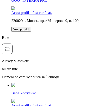
OOO "INTERRA PRO"
Acest profil a fost verificat.
220029 г. Минск, пр-т Машерова 9, о. 109,
Vezi profilul
Rute
Alexey Vlasovetc
nu are rute.
Oameni pe care s-ar putea să îi cunoști
Вера Убоженко
Acest profil a fost verificat.