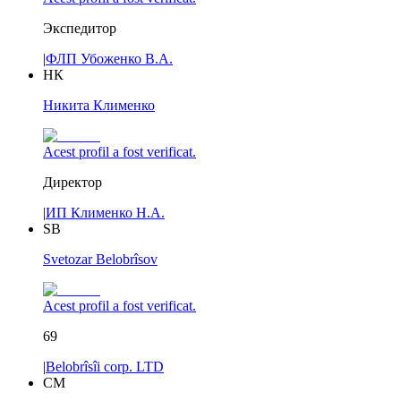
Экспедитор
|
ФЛП Убоженко В.А.
НК
Никита Клименко
Acest profil a fost verificat.
Директор
|
ИП Клименко Н.А.
SB
Svetozar Belobrîsov
Acest profil a fost verificat.
69
|
Belobrîsîi corp. LTD
СМ