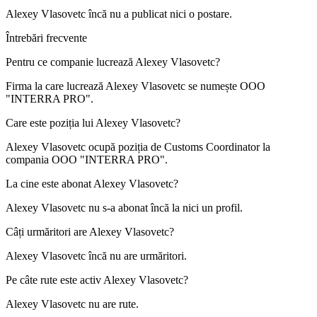
Alexey Vlasovetc
încă nu a publicat nici o postare.
Întrebări frecvente
Pentru ce companie lucrează
Alexey Vlasovetc
?
Firma la care lucrează Alexey Vlasovetc se numește
OOO
"INTERRA PRO"
.
Care este poziția lui
Alexey Vlasovetc
?
Alexey Vlasovetc ocupă poziția de
Customs Coordinator
la
compania
OOO "INTERRA PRO"
.
La cine este abonat
Alexey Vlasovetc
?
Alexey Vlasovetc nu s-a abonat încă la nici un profil.
Câți urmăritori are
Alexey Vlasovetc
?
Alexey Vlasovetc încă nu are urmăritori.
Pe câte rute este activ
Alexey Vlasovetc
?
Alexey Vlasovetc nu are rute.