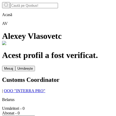
Acasă
AV
Alexey Vlasovetc
Acest profil a fost verificat.
Mesaj
Urmărește
Customs Coordinator
|
OOO "INTERRA PRO"
Belarus
Urmăritori
-
0
Abonat
-
0