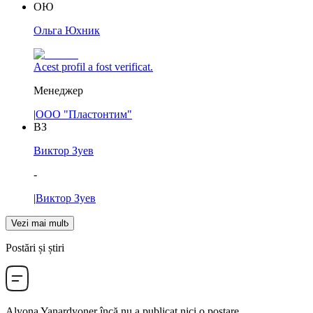
ОЮ
Ольга Юхник
Acest profil a fost verificat.
Менеджер
|
ООО "Пластонтим"
ВЗ
Виктор Зуев
-
|
Виктор Зуев
Vezi mai mult
Postări și știri
Alyona Yanardyoner
încă nu a publicat nici o postare.