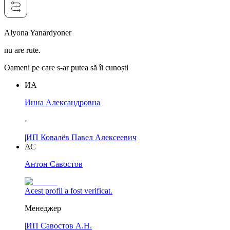
Alyona Yanardyoner
nu are rute.
Oameni pe care s-ar putea să îi cunoști
ИА
Инна Александровна
-
|
ИП Ковалёв Павел Алексеевич
АС
Антон Савостов
Acest profil a fost verificat.
Менеджер
|
ИП Савостов А.Н.