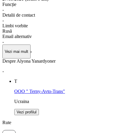
Funcție
-
Detalii de contact
-
Limbi vorbite
Rusă
Email alternativ
-
Vezi mai mult
Despre Alyona Yanardyoner
-
Т
OOO " Terny-Avto-Trans"
Ucraina
Vezi profilul
Rute