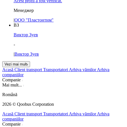
Acest profil a fost verificat.
Менеджер
|
ООО "Пластонтим"
ВЗ
Виктор Зуев
-
|
Виктор Зуев
Vezi mai mult
Acasă
Client transport
Transportatori
Arhiva vămilor
Arhiva
companiilor
Companie
Mai mult...
Română
2026
© Qoobus Corporation
Acasă
Client transport
Transportatori
Arhiva vămilor
Arhiva
companiilor
Companie