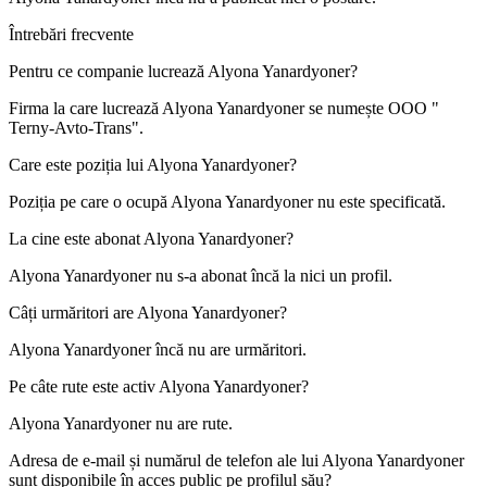
Întrebări frecvente
Pentru ce companie lucrează
Alyona Yanardyoner
?
Firma la care lucrează Alyona Yanardyoner se numește
OOO "
Terny-Avto-Trans"
.
Care este poziția lui
Alyona Yanardyoner
?
Poziția pe care o ocupă Alyona Yanardyoner nu este specificată.
La cine este abonat
Alyona Yanardyoner
?
Alyona Yanardyoner nu s-a abonat încă la nici un profil.
Câți urmăritori are
Alyona Yanardyoner
?
Alyona Yanardyoner încă nu are urmăritori.
Pe câte rute este activ
Alyona Yanardyoner
?
Alyona Yanardyoner nu are rute.
Adresa de e-mail și numărul de telefon ale lui
Alyona Yanardyoner
sunt disponibile în acces public pe profilul său?