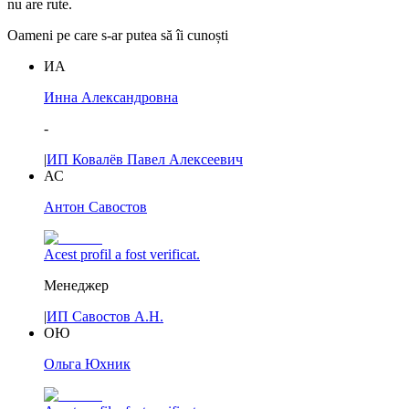
nu are rute.
Oameni pe care s-ar putea să îi cunoști
ИА
Инна Александровна
-
|
ИП Ковалёв Павел Алексеевич
АС
Антон Савостов
Acest profil a fost verificat.
Менеджер
|
ИП Савостов А.Н.
ОЮ
Ольга Юхник