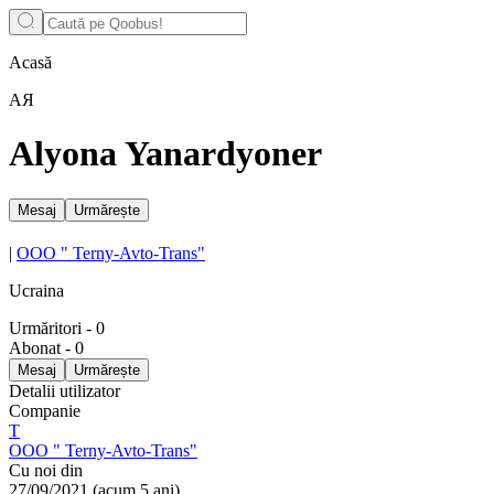
Acasă
АЯ
Alyona Yanardyoner
Mesaj
Urmărește
|
OOO " Terny-Avto-Trans"
Ucraina
Urmăritori
-
0
Abonat
-
0
Mesaj
Urmărește
Detalii utilizator
Companie
Т
OOO " Terny-Avto-Trans"
Cu noi din
27/09/2021
(
acum 5 ani
)