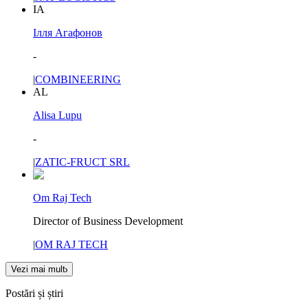
ІА
Ілля Агафонов
-
|
COMBINEERING
AL
Alisa Lupu
-
|
ZATIC-FRUCT SRL
Om Raj Tech
Director of Business Development
|
OM RAJ TECH
Vezi mai mult
Postări și știri