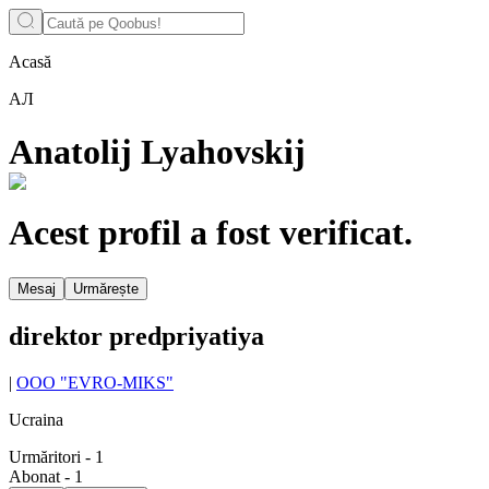
Acasă
АЛ
Anatolij Lyahovskij
Acest profil a fost verificat.
Mesaj
Urmărește
direktor predpriyatiya
|
OOO "EVRO-MIKS"
Ucraina
Urmăritori
-
1
Abonat
-
1