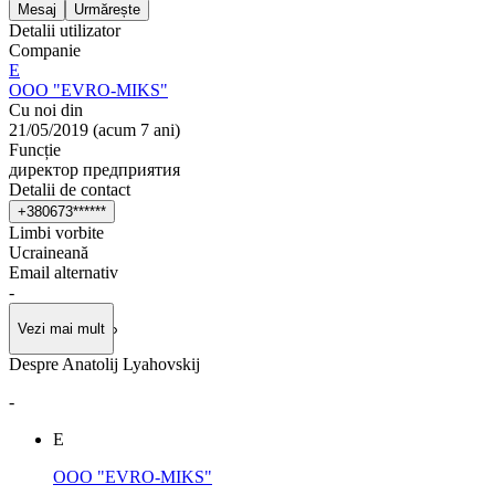
Mesaj
Urmărește
Detalii utilizator
Companie
Е
OOO "EVRO-MIKS"
Cu noi din
21/05/2019
(
acum 7 ani
)
Funcție
директор предприятия
Detalii de contact
+
3
8
0
6
7
3
*
*
*
*
*
*
Limbi vorbite
Ucraineană
Email alternativ
-
Vezi mai mult
Despre Anatolij Lyahovskij
-
Е
OOO "EVRO-MIKS"