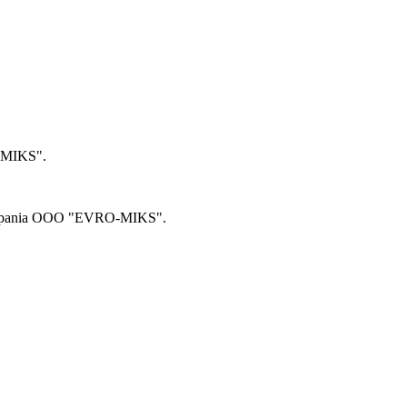
MIKS"
.
pania
OOO "EVRO-MIKS"
.