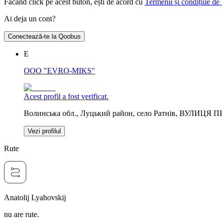
Făcând click pe acest buton, ești de acord cu
Termenii și condițiile de 
Ai deja un cont?
Conectează-te la Qoobus
Е
OOO "EVRO-MIKS"
Acest profil a fost verificat.
Волинська обл., Луцький район, село Ратнів, ВУЛИЦЯ 
Vezi profilul
Rute
Anatolij Lyahovskij
nu are rute.