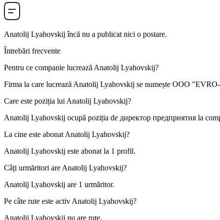
Anatolij Lyahovskij
încă nu a publicat nici o postare.
Întrebări frecvente
Pentru ce companie lucrează
Anatolij Lyahovskij
?
Firma la care lucrează Anatolij Lyahovskij se numește
OOO "EVRO-
Care este poziția lui
Anatolij Lyahovskij
?
Anatolij Lyahovskij ocupă poziția de
директор предприятия
la com
La cine este abonat
Anatolij Lyahovskij
?
Anatolij Lyahovskij este abonat la
1
profil.
Câți urmăritori are
Anatolij Lyahovskij
?
Anatolij Lyahovskij are
1
urmăritor.
Pe câte rute este activ
Anatolij Lyahovskij
?
Anatolij Lyahovskij nu are rute.