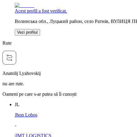
Acest profil a fost verificat.
Волинська обл., Луцький район, село Ратнів, ВУЛИЦЯ 
Vezi profilul
Rute
Anatolij Lyahovskij
nu are rute.
Oameni pe care s-ar putea să îi cunoști
JL
Jhon Lobos
-
|
JMT LOGISTICS