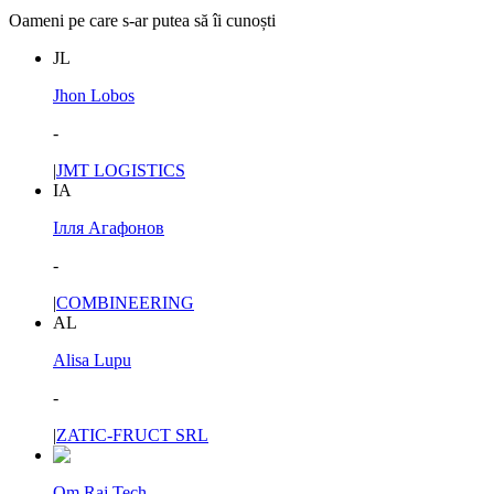
Oameni pe care s-ar putea să îi cunoști
JL
Jhon Lobos
-
|
JMT LOGISTICS
ІА
Ілля Агафонов
-
|
COMBINEERING
AL
Alisa Lupu
-
|
ZATIC-FRUCT SRL
Om Raj Tech