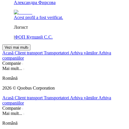
Александра Фирсова
Acest profil a fost verificat.
Логист
|
ФОП Купший С.С.
Vezi mai mult
Acasă
Client transport
Transportatori
Arhiva vămilor
Arhiva
companiilor
Companie
Mai mult...
Română
2026
© Qoobus Corporation
Acasă
Client transport
Transportatori
Arhiva vămilor
Arhiva
companiilor
Companie
Mai mult...
Română