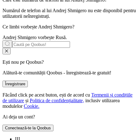
Numărul de telefon al lui Andrej Shmigero nu este disponibil pentru
utilizatorii neînregistrați.
Ce limbi vorbește
Andrej Shmigero
?
Andrej Shmigero vorbește
Rusă
.
Ești nou pe Qoobus?
Alătură-te comunității Qoobus - înregistrează-te gratuit!
Înregistrare
Făcând click pe acest buton, ești de acord cu
Termenii și condițiile
de utilizare
și
Politica de confidențialitate,
inclusiv utilizarea
modulelor
Cookie.
Ai deja un cont?
Conectează-te la Qoobus
Ш