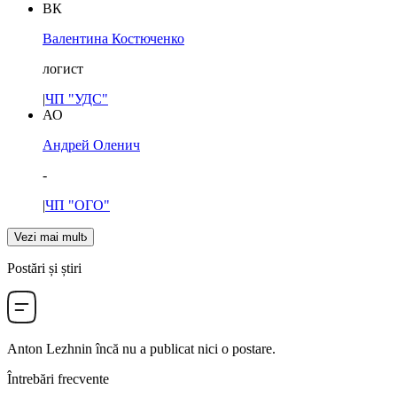
ВК
Валентина Костюченко
логист
|
ЧП "УДС"
АО
Андрей Оленич
-
|
ЧП "ОГО"
Vezi mai mult
Postări și știri
Anton Lezhnin
încă nu a publicat nici o postare.
Întrebări frecvente