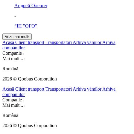
Андрей Оленич
-
|
ЧП "ОГО"
Vezi mai mult
Acasă
Client transport
Transportatori
Arhiva vămilor
Arhiva
companiilor
Companie
Mai mult...
Română
2026
© Qoobus Corporation
Acasă
Client transport
Transportatori
Arhiva vămilor
Arhiva
companiilor
Companie
Mai mult...
Română
2026
© Qoobus Corporation