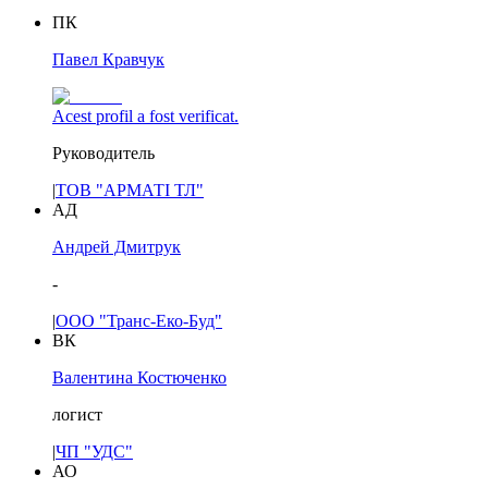
ПК
Павел Кравчук
Acest profil a fost verificat.
Руководитель
|
ТОВ "АРМАТІ ТЛ"
АД
Андрей Дмитрук
-
|
ООО "Транс-Еко-Буд"
ВК
Валентина Костюченко
логист
|
ЧП "УДС"
АО