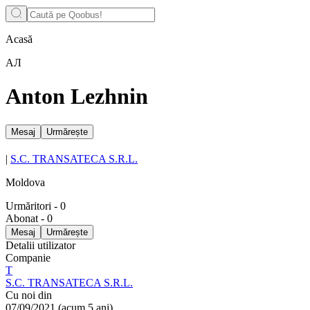
Acasă
АЛ
Anton Lezhnin
Mesaj
Urmărește
|
S.C. TRANSATECA S.R.L.
Moldova
Urmăritori
-
0
Abonat
-
0
Mesaj
Urmărește
Detalii utilizator
Companie
T
S.C. TRANSATECA S.R.L.
Cu noi din
07/09/2021
(
acum 5 ani
)