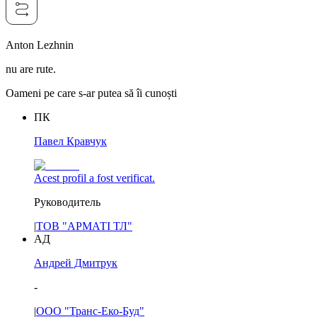
Anton Lezhnin
nu are rute.
Oameni pe care s-ar putea să îi cunoști
ПК
Павел Кравчук
Acest profil a fost verificat.
Руководитель
|
ТОВ "АРМАТІ ТЛ"
АД
Андрей Дмитрук
-
|
ООО "Транс-Еко-Буд"