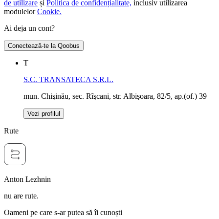
de utilizare
și
Politica de confidențialitate,
inclusiv utilizarea
modulelor
Cookie.
Ai deja un cont?
Conectează-te la Qoobus
T
S.C. TRANSATECA S.R.L.
mun. Chişinău, sec. Rîşcani, str. Albişoara, 82/5, ap.(of.) 39
Vezi profilul
Rute
Anton Lezhnin
nu are rute.
Oameni pe care s-ar putea să îi cunoști