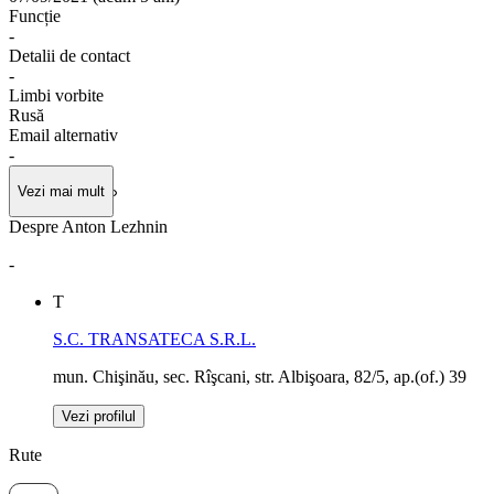
Funcție
-
Detalii de contact
-
Limbi vorbite
Rusă
Email alternativ
-
Vezi mai mult
Despre Anton Lezhnin
-
T
S.C. TRANSATECA S.R.L.
mun. Chişinău, sec. Rîşcani, str. Albişoara, 82/5, ap.(of.) 39
Vezi profilul
Rute