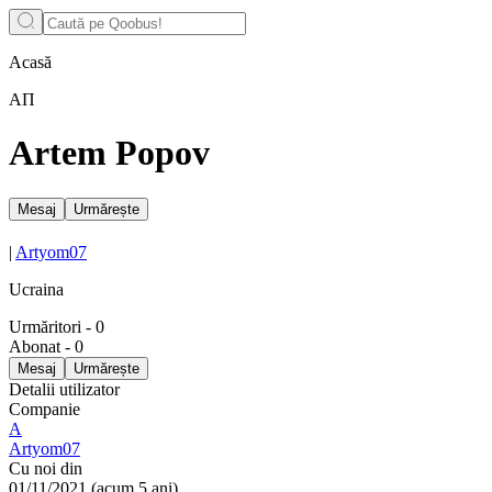
Acasă
АП
Artem Popov
Mesaj
Urmărește
|
Artyom07
Ucraina
Urmăritori
-
0
Abonat
-
0
Mesaj
Urmărește
Detalii utilizator
Companie
А
Artyom07
Cu noi din
01/11/2021
(
acum 5 ani
)