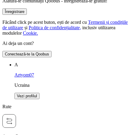
Alătură-te comunității Qoobus - înregistrează-te gratuit!
Înregistrare
Făcând click pe acest buton, ești de acord cu
Termenii și condițiile
de utilizare
și
Politica de confidențialitate,
inclusiv utilizarea
modulelor
Cookie.
Ai deja un cont?
Conectează-te la Qoobus
А
Artyom07
Ucraina
Vezi profilul
Rute