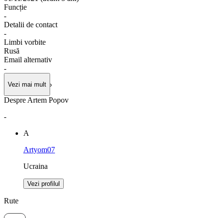
Funcție
-
Detalii de contact
-
Limbi vorbite
Rusă
Email alternativ
-
Vezi mai mult
Despre Artem Popov
-
А
Artyom07
Ucraina
Vezi profilul
Rute