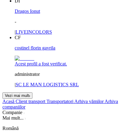
DI
Dragos Ionut
-
|
LIVEINCOLORS
CF
costinel florin gavrila
Acest profil a fost verificat.
administrator
|
SC LE MAN LOGISTICS SRL
Vezi mai mult
Acasă
Client transport
Transportatori
Arhiva vămilor
Arhiva
companiilor
Companie
Mai mult...
Română