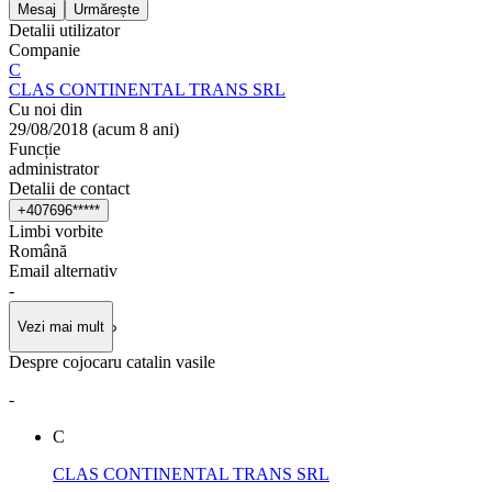
Mesaj
Urmărește
Detalii utilizator
Companie
C
CLAS CONTINENTAL TRANS SRL
Cu noi din
29/08/2018
(
acum 8 ani
)
Funcție
administrator
Detalii de contact
+
4
0
7
6
9
6
*
*
*
*
*
Limbi vorbite
Română
Email alternativ
-
Vezi mai mult
Despre cojocaru catalin vasile
-
C
CLAS CONTINENTAL TRANS SRL