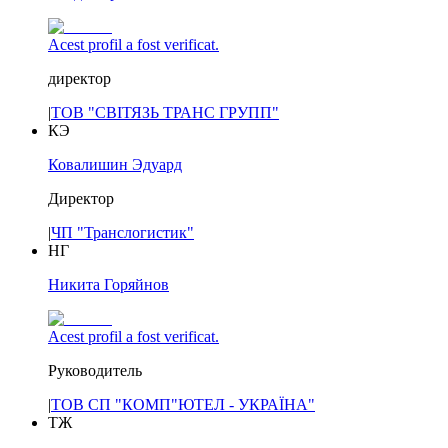
Acest profil a fost verificat.
директор
|
ТОВ "СВІТЯЗЬ ТРАНС ГРУПП"
КЭ
Ковалишин Эдуард
Директор
|
ЧП "Транслогистик"
НГ
Никита Горяйнов
Acest profil a fost verificat.
Руководитель
|
ТОВ СП "КОМП"ЮТЕЛ - УКРАЇНА"
ТЖ