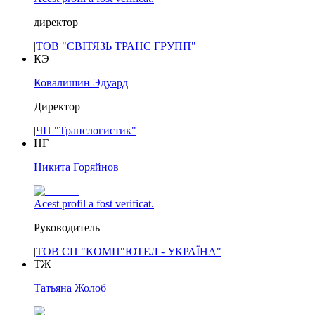
директор
|
ТОВ "СВІТЯЗЬ ТРАНС ГРУПП"
КЭ
Ковалишин Эдуард
Директор
|
ЧП "Транслогистик"
НГ
Никита Горяйнов
Acest profil a fost verificat.
Руководитель
|
ТОВ СП "КОМП"ЮТЕЛ - УКРАЇНА"
ТЖ
Татьяна Жолоб