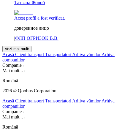
Татьяна Жолоб
Acest profil a fost verificat.
доверенное лицо
|
ФЛП ОГРИЗОК В.В.
Vezi mai mult
Acasă
Client transport
Transportatori
Arhiva vămilor
Arhiva
companiilor
Companie
Mai mult...
Română
2026
© Qoobus Corporation
Acasă
Client transport
Transportatori
Arhiva vămilor
Arhiva
companiilor
Companie
Mai mult...
Română