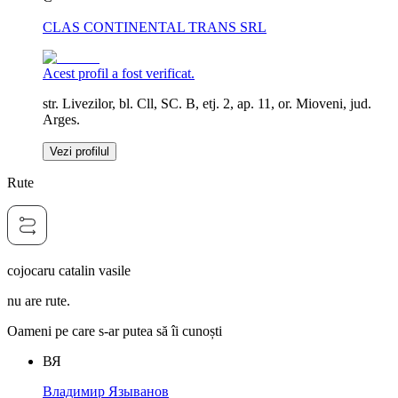
CLAS CONTINENTAL TRANS SRL
Acest profil a fost verificat.
str. Livezilor, bl. Cll, SC. B, etj. 2, ap. 11, or. Mioveni, jud.
Arges.
Vezi profilul
Rute
cojocaru catalin vasile
nu are rute.
Oameni pe care s-ar putea să îi cunoști
ВЯ
Владимир Языванов