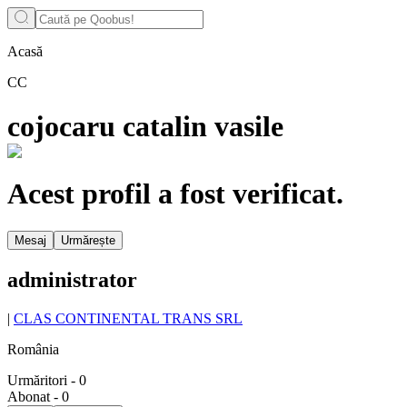
Acasă
CC
cojocaru catalin vasile
Acest profil a fost verificat.
Mesaj
Urmărește
administrator
|
CLAS CONTINENTAL TRANS SRL
România
Urmăritori
-
0
Abonat
-
0