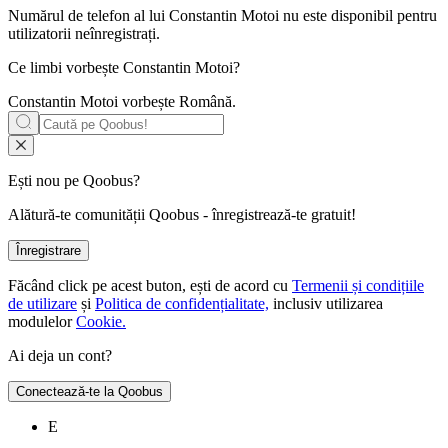
Numărul de telefon al lui Constantin Motoi nu este disponibil pentru
utilizatorii neînregistrați.
Ce limbi vorbește
Constantin Motoi
?
Constantin Motoi vorbește
Română
.
Ești nou pe Qoobus?
Alătură-te comunității Qoobus - înregistrează-te gratuit!
Înregistrare
Făcând click pe acest buton, ești de acord cu
Termenii și condițiile
de utilizare
și
Politica de confidențialitate,
inclusiv utilizarea
modulelor
Cookie.
Ai deja un cont?
Conectează-te la Qoobus
E