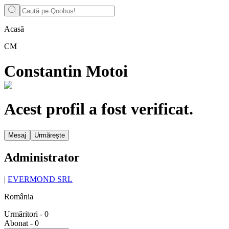
Acasă
CM
Constantin Motoi
Acest profil a fost verificat.
Mesaj
Urmărește
Administrator
|
EVERMOND SRL
România
Urmăritori
-
0
Abonat
-
0