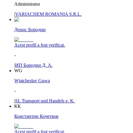
Administrator
|
VARIACHEM ROMANIA S.R.L.
Денис Бородин
Acest profil a fost verificat.
-
|
ИП Бородин Д. А.
WG
Wjatcheslav Guwa
-
|
SL Transport und Handels e. K.
КК
Константин Кочетков
Acest profil a fost verificat.