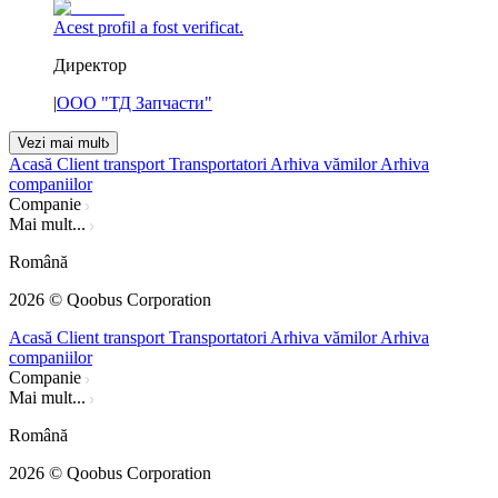
Acest profil a fost verificat.
Директор
|
ООО "ТД Запчасти"
Vezi mai mult
Acasă
Client transport
Transportatori
Arhiva vămilor
Arhiva
companiilor
Companie
Mai mult...
Română
2026
© Qoobus Corporation
Acasă
Client transport
Transportatori
Arhiva vămilor
Arhiva
companiilor
Companie
Mai mult...
Română
2026
© Qoobus Corporation