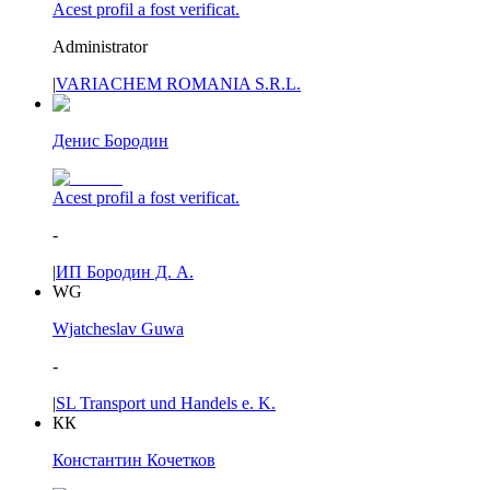
Acest profil a fost verificat.
Administrator
|
VARIACHEM ROMANIA S.R.L.
Денис Бородин
Acest profil a fost verificat.
-
|
ИП Бородин Д. А.
WG
Wjatcheslav Guwa
-
|
SL Transport und Handels e. K.
КК
Константин Кочетков