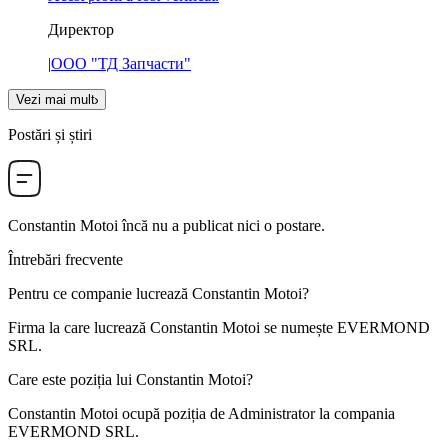
Директор
|
ООО "ТД Запчасти"
Vezi mai mult
Postări și știri
Constantin Motoi
încă nu a publicat nici o postare.
Întrebări frecvente
Pentru ce companie lucrează
Constantin Motoi
?
Firma la care lucrează Constantin Motoi se numește
EVERMOND
SRL
.
Care este poziția lui
Constantin Motoi
?
Constantin Motoi ocupă poziția de
Administrator
la compania
EVERMOND SRL
.