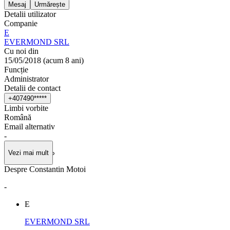
Mesaj
Urmărește
Detalii utilizator
Companie
E
EVERMOND SRL
Cu noi din
15/05/2018
(
acum 8 ani
)
Funcție
Administrator
Detalii de contact
+
4
0
7
4
9
0
*
*
*
*
*
Limbi vorbite
Română
Email alternativ
-
Vezi mai mult
Despre Constantin Motoi
-
E
EVERMOND SRL