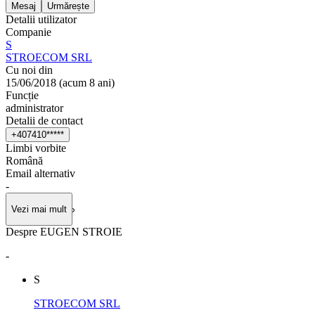
Mesaj
Urmărește
Detalii utilizator
Companie
S
STROECOM SRL
Cu noi din
15/06/2018
(
acum 8 ani
)
Funcție
administrator
Detalii de contact
+
4
0
7
4
1
0
*
*
*
*
*
Limbi vorbite
Română
Email alternativ
-
Vezi mai mult
Despre EUGEN STROIE
-
S
STROECOM SRL