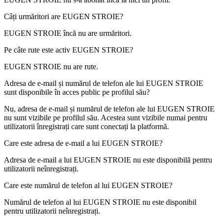
Câți urmăritori are
EUGEN STROIE
?
EUGEN STROIE încă nu are urmăritori.
Pe câte rute este activ
EUGEN STROIE
?
EUGEN STROIE nu are rute.
Adresa de e-mail și numărul de telefon ale lui
EUGEN STROIE
sunt disponibile în acces public pe profilul său?
Nu, adresa de e-mail și numărul de telefon ale lui EUGEN STROIE
nu sunt vizibile pe profilul său. Acestea sunt vizibile numai pentru
utilizatorii înregistrați care sunt conectați la platformă.
Care este adresa de e-mail a lui
EUGEN STROIE
?
Adresa de e-mail a lui EUGEN STROIE nu este disponibilă pentru
utilizatorii neînregistrați.
Care este numărul de telefon al lui
EUGEN STROIE
?
Numărul de telefon al lui EUGEN STROIE nu este disponibil
pentru utilizatorii neînregistrați.