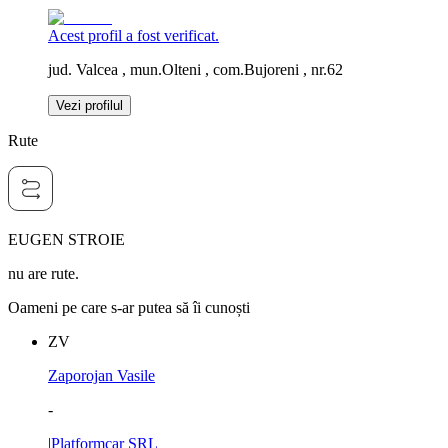
Acest profil a fost verificat.
jud. Valcea , mun.Olteni , com.Bujoreni , nr.62
Vezi profilul
Rute
EUGEN STROIE
nu are rute.
Oameni pe care s-ar putea să îi cunoști
ZV
Zaporojan Vasile
-
|
Platformcar SRL