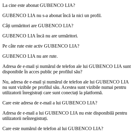
La cine este abonat
GUBENCO LIA
?
GUBENCO LIA nu s-a abonat încă la nici un profil.
Câți urmăritori are
GUBENCO LIA
?
GUBENCO LIA încă nu are urmăritori.
Pe câte rute este activ
GUBENCO LIA
?
GUBENCO LIA nu are rute.
Adresa de e-mail și numărul de telefon ale lui
GUBENCO LIA
sunt
disponibile în acces public pe profilul său?
Nu, adresa de e-mail și numărul de telefon ale lui GUBENCO LIA
nu sunt vizibile pe profilul său. Acestea sunt vizibile numai pentru
utilizatorii înregistrați care sunt conectați la platformă.
Care este adresa de e-mail a lui
GUBENCO LIA
?
Adresa de e-mail a lui GUBENCO LIA nu este disponibilă pentru
utilizatorii neînregistrați.
Care este numărul de telefon al lui
GUBENCO LIA
?