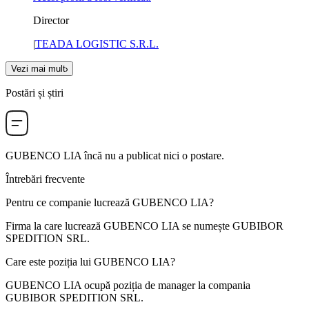
Director
|
TEADA LOGISTIC S.R.L.
Vezi mai mult
Postări și știri
GUBENCO LIA
încă nu a publicat nici o postare.
Întrebări frecvente
Pentru ce companie lucrează
GUBENCO LIA
?
Firma la care lucrează GUBENCO LIA se numește
GUBIBOR
SPEDITION SRL
.
Care este poziția lui
GUBENCO LIA
?
GUBENCO LIA ocupă poziția de
manager
la compania
GUBIBOR SPEDITION SRL
.