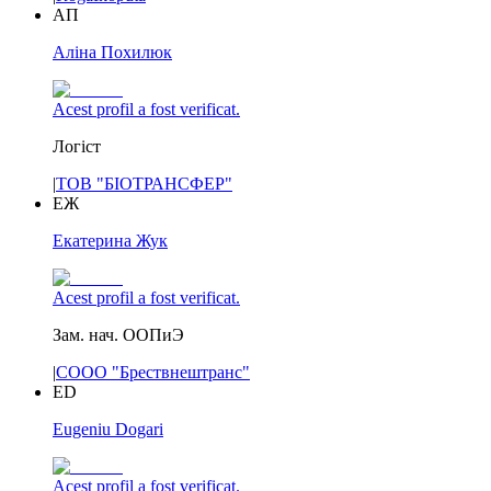
АП
Аліна Похилюк
Acest profil a fost verificat.
Логіст
|
ТОВ "БІОТРАНСФЕР"
ЕЖ
Екатерина Жук
Acest profil a fost verificat.
Зам. нач. ООПиЭ
|
СООО "Брествнештранс"
ED
Eugeniu Dogari
Acest profil a fost verificat.