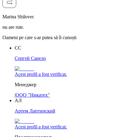
Marina Shilovec
nu are rute.
Oameni pe care s-ar putea să îi cunoști
CС
Cергей Сарело
Acest profil a fost verificat.
Менеджер
|
ООО "Никатех"
АЛ
Артем Лаптинский
Acest profil a fost verificat.