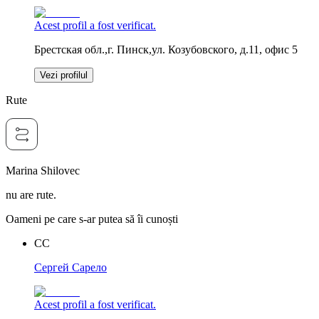
Acest profil a fost verificat.
Брестская обл.,г. Пинск,ул. Козубовского, д.11, офис 5
Vezi profilul
Rute
Marina Shilovec
nu are rute.
Oameni pe care s-ar putea să îi cunoști
CС
Cергей Сарело
Acest profil a fost verificat.