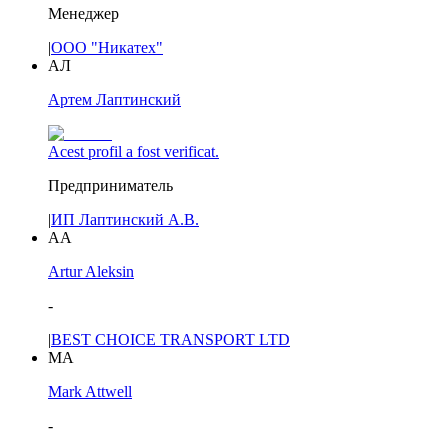
Менеджер
|
ООО "Никатех"
АЛ
Артем Лаптинский
Acest profil a fost verificat.
Предприниматель
|
ИП Лаптинский А.В.
AA
Artur Aleksin
-
|
BEST CHOICE TRANSPORT LTD
MA
Mark Attwell
-