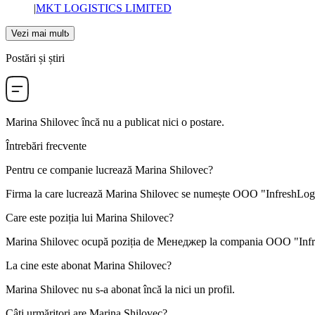
|
MKT LOGISTICS LIMITED
Vezi mai mult
Postări și știri
Marina Shilovec
încă nu a publicat nici o postare.
Întrebări frecvente
Pentru ce companie lucrează
Marina Shilovec
?
Firma la care lucrează Marina Shilovec se numește
OOO "InfreshLogi
Care este poziția lui
Marina Shilovec
?
Marina Shilovec ocupă poziția de
Менеджер
la compania
OOO "Infr
La cine este abonat
Marina Shilovec
?
Marina Shilovec nu s-a abonat încă la nici un profil.
Câți urmăritori are
Marina Shilovec
?