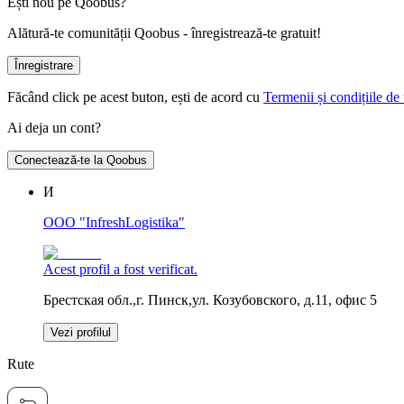
Ești nou pe Qoobus?
Alătură-te comunității Qoobus - înregistrează-te gratuit!
Înregistrare
Făcând click pe acest buton, ești de acord cu
Termenii și condițiile de 
Ai deja un cont?
Conectează-te la Qoobus
И
OOO "InfreshLogistika"
Acest profil a fost verificat.
Брестская обл.,г. Пинск,ул. Козубовского, д.11, офис 5
Vezi profilul
Rute