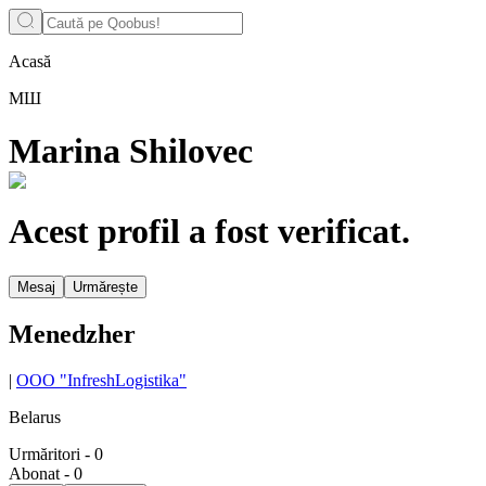
Acasă
МШ
Marina Shilovec
Acest profil a fost verificat.
Mesaj
Urmărește
Menedzher
|
OOO "InfreshLogistika"
Belarus
Urmăritori
-
0
Abonat
-
0