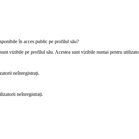
sponibile în acces public pe profilul său?
t vizibile pe profilul său. Acestea sunt vizibile numai pentru utilizatori
atorii neînregistrați.
izatorii neînregistrați.