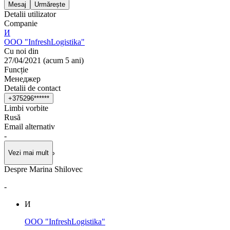
Mesaj
Urmărește
Detalii utilizator
Companie
И
OOO "InfreshLogistika"
Cu noi din
27/04/2021
(
acum 5 ani
)
Funcție
Менеджер
Detalii de contact
+
3
7
5
2
9
6
*
*
*
*
*
*
Limbi vorbite
Rusă
Email alternativ
-
Vezi mai mult
Despre Marina Shilovec
-
И
OOO "InfreshLogistika"