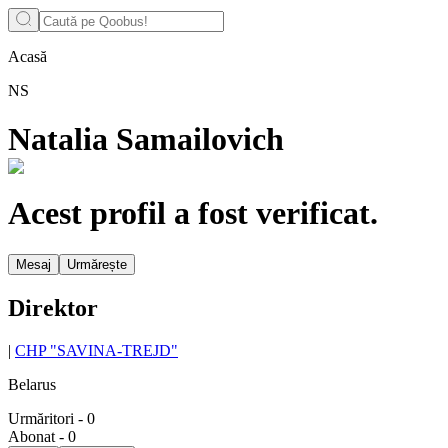
Acasă
NS
Natalia Samailovich
Acest profil a fost verificat.
Mesaj
Urmărește
Direktor
|
CHP "SAVINA-TREJD"
Belarus
Urmăritori
-
0
Abonat
-
0