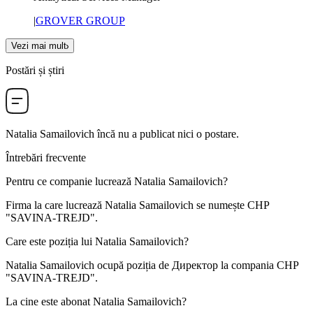
|
GROVER GROUP
Vezi mai mult
Postări și știri
Natalia Samailovich
încă nu a publicat nici o postare.
Întrebări frecvente
Pentru ce companie lucrează
Natalia Samailovich
?
Firma la care lucrează Natalia Samailovich se numește
CHP
"SAVINA-TREJD"
.
Care este poziția lui
Natalia Samailovich
?
Natalia Samailovich ocupă poziția de
Директор
la compania
CHP
"SAVINA-TREJD"
.
La cine este abonat
Natalia Samailovich
?