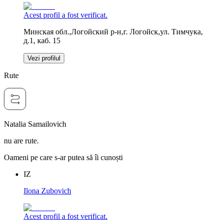
Acest profil a fost verificat.
Минская обл.,Логойский р-н,г. Логойск,ул. Тимчука,
д.1, каб. 15
Vezi profilul
Rute
Natalia Samailovich
nu are rute.
Oameni pe care s-ar putea să îi cunoști
IZ
Ilona Zubovich
Acest profil a fost verificat.