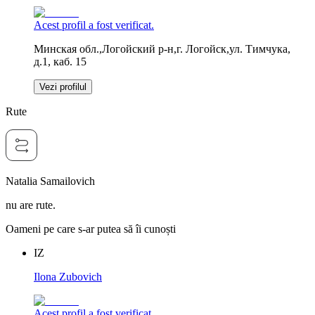
Acest profil a fost verificat.
Минская обл.,Логойский р-н,г. Логойск,ул. Тимчука,
д.1, каб. 15
Vezi profilul
Rute
Natalia Samailovich
nu are rute.
Oameni pe care s-ar putea să îi cunoști
IZ
Ilona Zubovich
Acest profil a fost verificat.