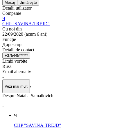
Mesaj
Urmărește
Detalii utilizator
Companie
Ч
CHP "SAVINA-TREJD"
Cu noi din
22/09/2020
(
acum 6 ani
)
Funcție
Директор
Detalii de contact
+
3
7
5
4
4
5
*
*
*
*
*
*
Limbi vorbite
Rusă
Email alternativ
-
Vezi mai mult
Despre Natalia Samailovich
-
Ч
CHP "SAVINA-TREJD"