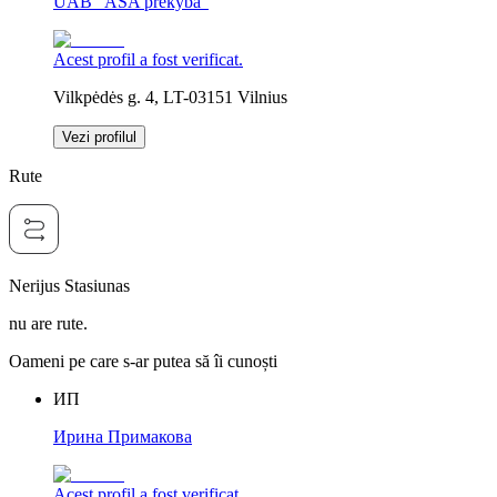
UAB "ASA prekyba"
Acest profil a fost verificat.
Vilkpėdės g. 4, LT-03151 Vilnius
Vezi profilul
Rute
Nerijus Stasiunas
nu are rute.
Oameni pe care s-ar putea să îi cunoști
ИП
Ирина Примакова
Acest profil a fost verificat.