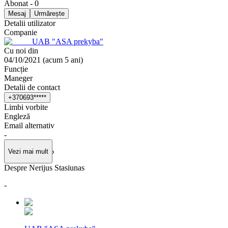
Abonat
-
0
Mesaj
Urmărește
Detalii utilizator
Companie
UAB "ASA prekyba"
Cu noi din
04/10/2021
(
acum 5 ani
)
Funcție
Maneger
Detalii de contact
+
3
7
0
6
9
3
*
*
*
*
*
Limbi vorbite
Engleză
Email alternativ
-
Vezi mai mult
Despre Nerijus Stasiunas
-