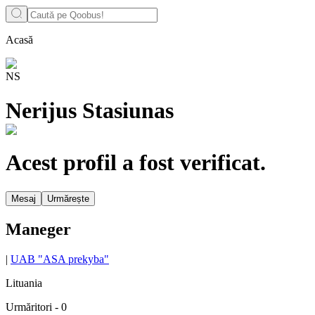
Acasă
NS
Nerijus Stasiunas
Acest profil a fost verificat.
Mesaj
Urmărește
Maneger
|
UAB "ASA prekyba"
Lituania
Urmăritori
-
0