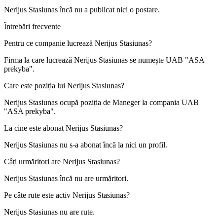
Nerijus Stasiunas
încă nu a publicat nici o postare.
Întrebări frecvente
Pentru ce companie lucrează
Nerijus Stasiunas
?
Firma la care lucrează Nerijus Stasiunas se numește
UAB "ASA
prekyba"
.
Care este poziția lui
Nerijus Stasiunas
?
Nerijus Stasiunas ocupă poziția de
Maneger
la compania
UAB
"ASA prekyba"
.
La cine este abonat
Nerijus Stasiunas
?
Nerijus Stasiunas nu s-a abonat încă la nici un profil.
Câți urmăritori are
Nerijus Stasiunas
?
Nerijus Stasiunas încă nu are urmăritori.
Pe câte rute este activ
Nerijus Stasiunas
?
Nerijus Stasiunas nu are rute.